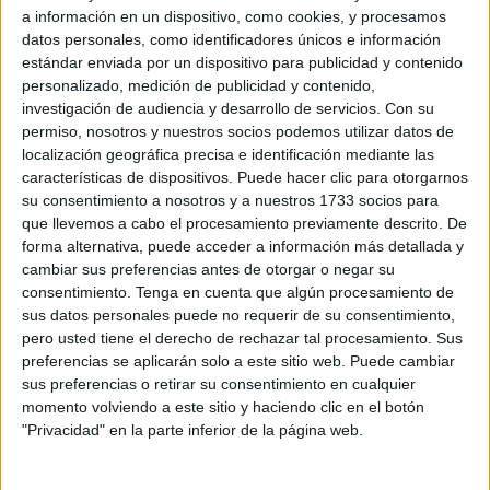
a información en un dispositivo, como cookies, y procesamos
La
Agrupación Deportiva Ceuta
afronta este sábado a
datos personales, como identificadores únicos e información
las 14:00 horas, en el
Alfonso Murube
, uno de los duelos
estándar enviada por un dispositivo para publicidad y contenido
más exigentes de la temporada ante un
Burgos CF
personalizado, medición de publicidad y contenido,
instalado en puestos de ascenso a Primera División. En la
investigación de audiencia y desarrollo de servicios.
Con su
permiso, nosotros y nuestros socios podemos utilizar datos de
previa del choque, el encargado de comparecer ante los
localización geográfica precisa e identificación mediante las
medios fue
José Joaquín Matos
, quien analizó el
características de dispositivos. Puede hacer clic para otorgarnos
momento del equipo y el
grado de dificultad del
su consentimiento a nosotros y a nuestros 1733 socios para
encuentro.
que llevemos a cabo el procesamiento previamente descrito. De
forma alternativa, puede acceder a información más detallada y
El lateral sevillano dejó claro desde el inicio que el triunfo
cambiar sus preferencias antes de otorgar o negar su
frente al Almería ha reforzado notablemente la moral de la
consentimiento.
Tenga en cuenta que algún procesamiento de
sus datos personales puede no requerir de su consentimiento,
plantilla:
“La victoria ante el Almería nos ha aumentado
pero usted tiene el derecho de rechazar tal procesamiento. Sus
la confianza”
, aseguró, señalando que el grupo llega “con
preferencias se aplicarán solo a este sitio web. Puede cambiar
buenas sensaciones” a una cita que considera de máxima
sus preferencias o retirar su consentimiento en cualquier
exigencia.
momento volviendo a este sitio y haciendo clic en el botón
"Privacidad" en la parte inferior de la página web.
Respeto total al Burgos