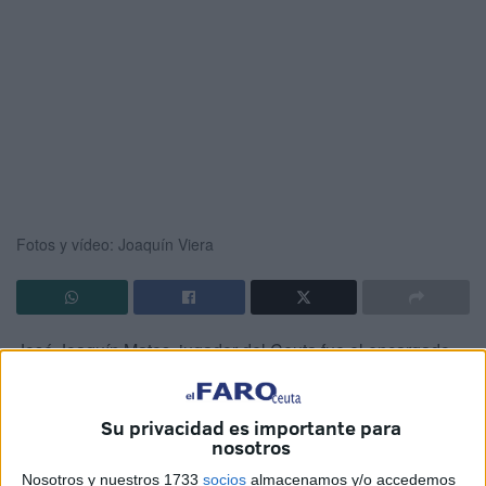
Fotos y vídeo: Joaquín Viera
José Joaquín Matos, jugador del Ceuta fue el encargado
de comparecer ante los medios
en la previa del partido
del
Burgos
, un partido muy duro para los caballas, ya que
Su privacidad es importante para
los burgaleses están en posiciones de ascenso a Primera
nosotros
División.
Nosotros y nuestros 1733
socios
almacenamos y/o accedemos