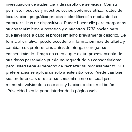
investigación de audiencia y desarrollo de servicios.
Con su
Segunda División B de Fútbol Sala.
permiso, nosotros y nuestros socios podemos utilizar datos de
localización geográfica precisa e identificación mediante las
Este sábado,
el club que preside Himad Mohamed
ha
características de dispositivos. Puede hacer clic para otorgarnos
realizado
otro fichaje más
, se trata de Matías Zotto. La
su consentimiento a nosotros y a nuestros 1733 socios para
entidad ceutí ha hecho oficial la incorporación del
que llevemos a cabo el procesamiento previamente descrito. De
ítaloargentino, un fichaje de alto impacto
que refuerza aún
forma alternativa, puede acceder a información más detallada y
cambiar sus preferencias antes de otorgar o negar su
más la plantilla dirigida por Víctor Cachón.
consentimiento.
Tenga en cuenta que algún procesamiento de
sus datos personales puede no requerir de su consentimiento,
Un refuerzo con sello internacional
pero usted tiene el derecho de rechazar tal procesamiento. Sus
preferencias se aplicarán solo a este sitio web. Puede cambiar
sus preferencias o retirar su consentimiento en cualquier
Zotto, pívot
italoargentino
, aterriza en Ceuta
con un
momento volviendo a este sitio y haciendo clic en el botón
currículum que no pasa desapercibido.
Formado en la
"Privacidad" en la parte inferior de la página web.
exigente escuela del futsal sudamericano y con
experiencia en ligas europeas, el nuevo fichaje del Imperio
Los
Rosales destaca por su capacidad goleadora, su
potencia física y una mentalidad competitiva que
encaja a la perfección con la filosofía del club.