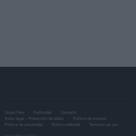
Grupo Faro
Publicidad
Contacto
Aviso legal – Protección de datos
Política de cookies
Política de privacidad
Política editorial
Términos de uso
Grupo Faro © 2023