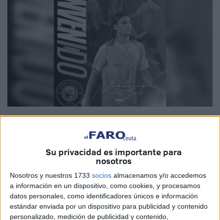
Imagen cedida
Su privacidad es importante para
nosotros
El mercado de fichajes no da tregua en Ceuta, y
el Imperio
Nosotros y nuestros 1733
socios
almacenamos y/o accedemos
Los Rosales
continúa dando pasos firmes hacia la
a información en un dispositivo, como cookies, y procesamos
confección de un equipo competitivo y ambicioso
que
datos personales, como identificadores únicos e información
no solo aspire a la permanencia, sino que también pueda
estándar enviada por un dispositivo para publicidad y contenido
personalizado, medición de publicidad y contenido,
soñar en grande en su andadura por el Grupo 5 de la