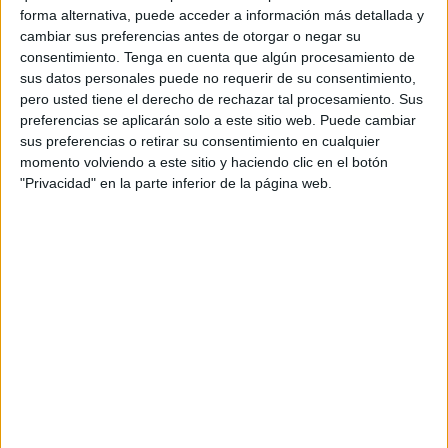
forma alternativa, puede acceder a información más detallada y
El trato es sencillo, a cambio de llevar alguna aportación,
cambiar sus preferencias antes de otorgar o negar su
los participantes y sus mascotas son obsequiados con una
consentimiento.
Tenga en cuenta que algún procesamiento de
foto en el photocall ‘Smile Box’. Un buen intercambio que
sus datos personales puede no requerir de su consentimiento,
ha sido recibido con agrado por las amantes de los
pero usted tiene el derecho de rechazar tal procesamiento. Sus
preferencias se aplicarán solo a este sitio web. Puede cambiar
animales, que no han dudado en acudir al lugar para llevar
sus preferencias o retirar su consentimiento en cualquier
su regalo y, de paso, llevarse a casa una foto navideña con
momento volviendo a este sitio y haciendo clic en el botón
su perro o gato de recuerdo.
"Privacidad" en la parte inferior de la página web.
Sin duda una divertida actividad para disfrutar junto a
nuestras mascotas de la Navidad a la par que ayudar a los
perros y gatos que no tienen la suerte de tener una familia
que los quiera.
Campaña con fines solidarios
Todo lo recogido en la campaña, puesta en marcha por
la
Cámara de Comercio de Ceuta
dentro de su agenda de