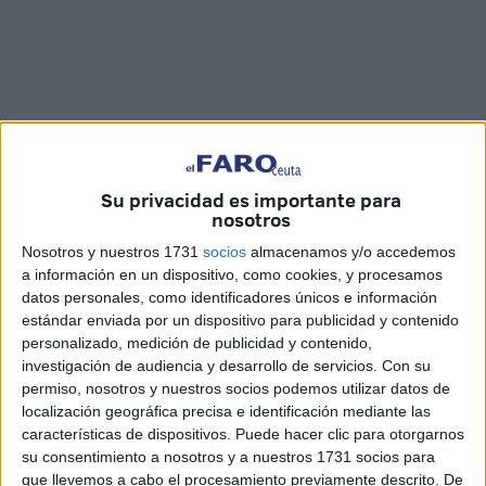
Su privacidad es importante para
nosotros
Fotos y vídeo: Marina Risco
Nosotros y nuestros 1731
socios
almacenamos y/o accedemos
a información en un dispositivo, como cookies, y procesamos
datos personales, como identificadores únicos e información
estándar enviada por un dispositivo para publicidad y contenido
personalizado, medición de publicidad y contenido,
La Navidad
es tiempo de compartir y así lo han hecho
investigación de audiencia y desarrollo de servicios.
Con su
muchos ceutíes esta tarde acercándose hasta la céntrica
permiso, nosotros y nuestros socios podemos utilizar datos de
Plaza del Teniente Ruiz, en Ceuta, para colaborar con la
localización geográfica precisa e identificación mediante las
recogida de alimentos y productos
para los animales
sin
características de dispositivos. Puede hacer clic para otorgarnos
su consentimiento a nosotros y a nuestros 1731 socios para
hogar de la ciudad.
que llevemos a cabo el procesamiento previamente descrito. De