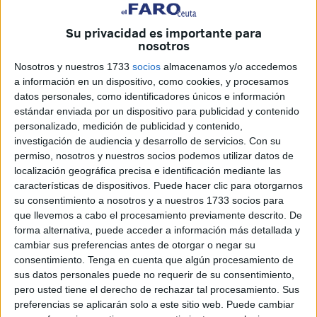
diario estas protecciones en el suelo.
Su privacidad es importante para
Desde la Consejería de
Medio Ambiente
y Servicios
nosotros
Urbanos confirman que son el nuevo problema de limpieza
Nosotros y nuestros 1733
socios
almacenamos y/o accedemos
al que se enfrentan. “Realmente sí que es un nuevo
a información en un dispositivo, como cookies, y procesamos
problema de limpieza. En los contactos que tenemos con
datos personales, como identificadores únicos e información
la empresa encargada de la limpieza y los trabajadores
estándar enviada por un dispositivo para publicidad y contenido
personalizado, medición de publicidad y contenido,
comentan que sí, que es ahora la novedad. Cuando se
investigación de audiencia y desarrollo de servicios.
Con su
fijan, comienzan a ver mascarillas en el suelo. Son las
permiso, nosotros y nuestros socios podemos utilizar datos de
quirúrgicas que, al ser desechables, son de un solo uso y
localización geográfica precisa e identificación mediante las
acaban en el suelo”, comentó el director general de Medio
características de dispositivos. Puede hacer clic para otorgarnos
su consentimiento a nosotros y a nuestros 1733 socios para
Ambiente, Alfonso Conejo.
que llevemos a cabo el procesamiento previamente descrito. De
forma alternativa, puede acceder a información más detallada y
Los trabajadores de limpieza de Trace se encuentra a
cambiar sus preferencias antes de otorgar o negar su
diario mascarillas y guantes que “la gente tira al suelo”.
consentimiento.
Tenga en cuenta que algún procesamiento de
“No es general porque hay gente muy responsable y
sus datos personales puede no requerir de su consentimiento,
respetuosa, pero sufrimos un incivismo acuciante y con la
pero usted tiene el derecho de rechazar tal procesamiento. Sus
preferencias se aplicarán solo a este sitio web. Puede cambiar
pandemia ha aparecido un elemento más que acaba en