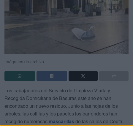
Imágenes de archivo
Los trabajadores del Servicio de Limpieza Viaria y
Recogida Domiciliaria de Basuras este año se han
encontrado un nuevo residuo. Junto a las hojas de los
árboles, las colillas y los papeles los barrenderos han
recogido numerosas
mascarillas
de las calles de Ceuta.
En todas partes, los servicios de limpieza se encuentra a