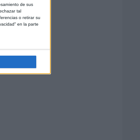
esamiento de sus
echazar tal
erencias o retirar su
vacidad" en la parte