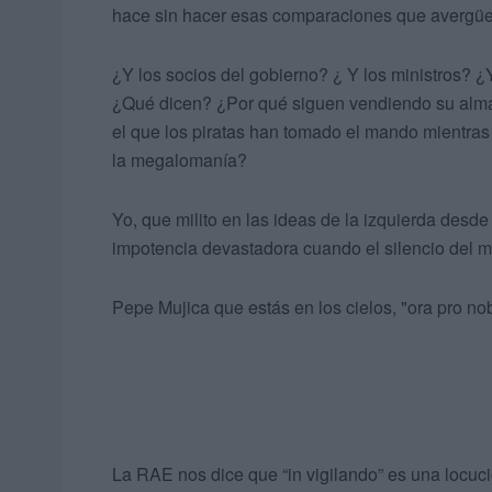
hace sin hacer esas comparaciones que avergüe
¿Y los socios del gobierno? ¿ Y los ministros? ¿
¿Qué dicen? ¿Por qué siguen vendiendo su alma
el que los piratas han tomado el mando mientras
la megalomanía?
Yo, que milito en las ideas de la izquierda desd
impotencia devastadora cuando el silencio del 
Pepe Mujica que estás en los cielos, "ora pro nob
La RAE nos dice que “in vigilando” es una locución