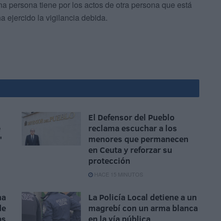
una persona tiene por los actos de otra persona que está
 ejercido la vigilancia debida.
El Defensor del Pueblo
e
reclama escuchar a los
"
menores que permanecen
en Ceuta y reforzar su
protección
HACE 15 MINUTOS
na
La Policía Local detiene a un
de
magrebí con un arma blanca
as
en la vía pública