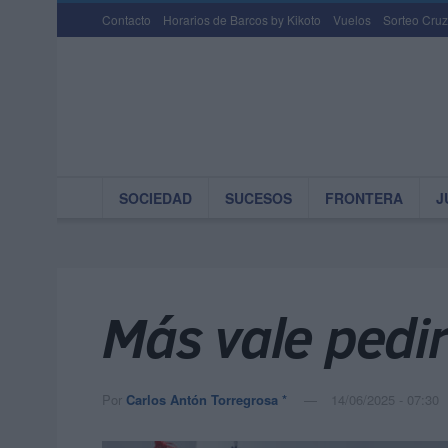
Contacto
Horarios de Barcos by Kikoto
Vuelos
Sorteo Cruz
SOCIEDAD
SUCESOS
FRONTERA
J
Más vale pedi
Por
Carlos Antón Torregrosa *
14/06/2025 - 07:30