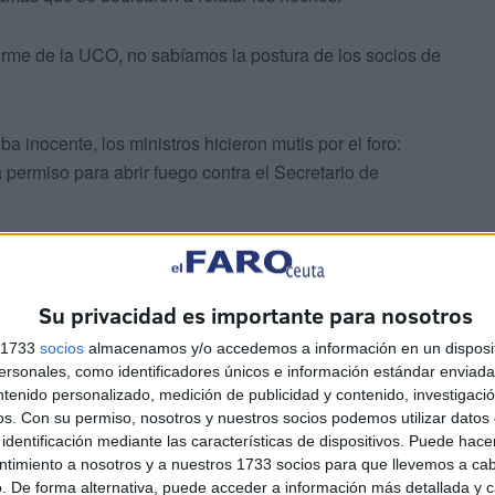
orme de la UCO, no sabíamos la postura de los socios de
a inocente, los ministros hicieron mutis por el foro:
 permiso para abrir fuego contra el Secretario de
Su privacidad es importante para nosotros
s 1733
socios
almacenamos y/o accedemos a información en un disposit
ea de la trama? ¿Y si es cierto que fue engañado por los
sonales, como identificadores únicos e información estándar enviada 
mpró gustosamente? Démosle el beneficio de la duda. Aun
ntenido personalizado, medición de publicidad y contenido, investigaci
os.
Con su permiso, nosotros y nuestros socios podemos utilizar datos 
cretario General socialista no debería convocar
identificación mediante las características de dispositivos. Puede hacer
ntimiento a nosotros y a nuestros 1733 socios para que llevemos a ca
. De forma alternativa, puede acceder a información más detallada y 