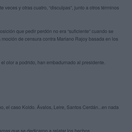
te veces y otras cuatro, “disculpas”, junto a otros términos
sición que pedir perdón no era “suficiente” cuando se
 la moción de censura contra Mariano Rajoy basada en los
, el olor a podrido, han embadurnado al presidente.
no, el caso Koldo. Ávalos, Leire, Santos Cerdán...en nada
gramas que se dedicaron a relatar los hechos.