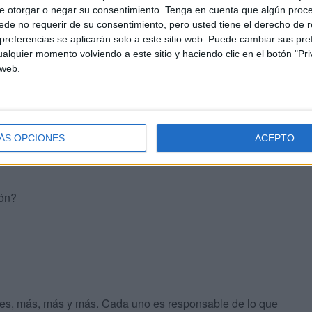
e otorgar o negar su consentimiento.
Tenga en cuenta que algún proc
ierda? ¿Dónde estamos los que queremos cambiar el
de no requerir de su consentimiento, pero usted tiene el derecho de r
justicia social, la libertad y los derechos humanos?
referencias se aplicarán solo a este sitio web. Puede cambiar sus pref
alquier momento volviendo a este sitio y haciendo clic en el botón "Pri
un palmero, un fanático o un sectario no te hace más
 web.
ciplina del partido es una obligación moral si se entiende
anzar las ideas que defendemos.
ÁS OPCIONES
ACEPTO
nchez dentro del partido? ¿ Todos tenemos que vitorearlo
ión?
nes, más, más y más. Cada uno es responsable de lo que