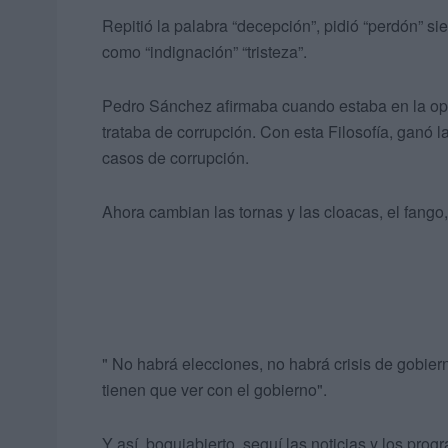
Repitió la palabra “decepción”, pidió “perdón” sie
como “indignación” “tristeza”.
Pedro Sánchez afirmaba cuando estaba en la opo
trataba de corrupción. Con esta Filosofía, ganó
casos de corrupción.
Ahora cambian las tornas y las cloacas, el fango
" No habrá elecciones, no habrá crisis de gobier
tienen que ver con el gobierno".
Y así, boquiabierto, seguí las noticias y los pro