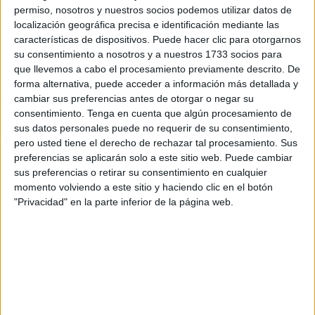
permiso, nosotros y nuestros socios podemos utilizar datos de
No obstante, un dato que marca el uso de la red es el del
localización geográfica precisa e identificación mediante las
características de dispositivos. Puede hacer clic para otorgarnos
comercio electrónico. En Ceuta, el
51,8% de la población
su consentimiento a nosotros y a nuestros 1733 socios para
entre 16 y 74 años ha comprado a través de Internet en
que llevemos a cabo el procesamiento previamente descrito. De
los últimos tres meses.
Es decir, uno de cada dos ceutíes
forma alternativa, puede acceder a información más detallada y
ya participa en la
economía digital
, aunque esta práctica
cambiar sus preferencias antes de otorgar o negar su
sigue siendo muy desigual entre distintos grupos sociales.
consentimiento.
Tenga en cuenta que algún procesamiento de
sus datos personales puede no requerir de su consentimiento,
pero usted tiene el derecho de rechazar tal procesamiento. Sus
La educación como elemento
preferencias se aplicarán solo a este sitio web. Puede cambiar
determinante
sus preferencias o retirar su consentimiento en cualquier
momento volviendo a este sitio y haciendo clic en el botón
"Privacidad" en la parte inferior de la página web.
El nivel de estudios es uno de los elementos que más
condiciona el uso de Internet y, especialmente, las
compras online. Entre las personas con menor formación,
que son aquellas con estudios inferiores a Primaria,
apenas un 10,7% ha utilizado la red y su participación en
la venta de productos por vía electrónico es muy baja.