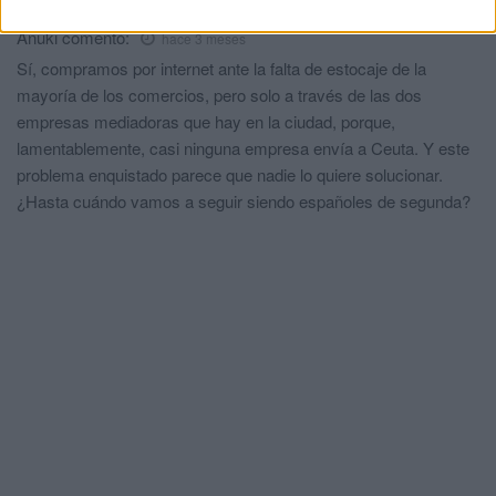
Anuki
comentó:
hace 3 meses
Sí, compramos por internet ante la falta de estocaje de la
mayoría de los comercios, pero solo a través de las dos
empresas mediadoras que hay en la ciudad, porque,
lamentablemente, casi ninguna empresa envía a Ceuta. Y este
problema enquistado parece que nadie lo quiere solucionar.
¿Hasta cuándo vamos a seguir siendo españoles de segunda?