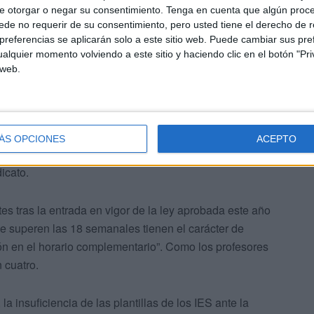
es” a la hora de aplicar las normas vigentes que exigen
e otorgar o negar su consentimiento.
Tenga en cuenta que algún proc
de no requerir de su consentimiento, pero usted tiene el derecho de r
se por encima de 18.
referencias se aplicarán solo a este sitio web. Puede cambiar sus pref
alquier momento volviendo a este sitio y haciendo clic en el botón "Pri
 web.
o a las políticas educativas aplicadas en Ceuta, ha vuelto a
ÁS OPCIONES
ACEPTO
Institutos de Enseñanza Secundaria (IES) y en relación
icato.
es tras la entrada en vigor de la ley aprobada este año
ue superen las 18 semanales tienen el carácter de
n en el horario complementario”. Como los profesores
 cuatro.
la insuficiencia de las plantillas de los IES ante la