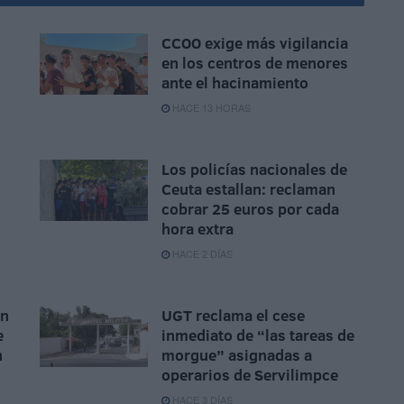
CCOO exige más vigilancia
en los centros de menores
ante el hacinamiento
HACE 13 HORAS
Los policías nacionales de
Ceuta estallan: reclaman
cobrar 25 euros por cada
hora extra
HACE 2 DÍAS
ón
UGT reclama el cese
e
inmediato de “las tareas de
n
morgue” asignadas a
operarios de Servilimpce
HACE 3 DÍAS