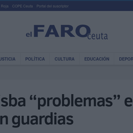
 Roja
COPE Ceuta
Portal del suscriptor
USTICIA
POLÍTICA
CULTURA
EDUCACIÓN
DEPO
isba “problemas” en
n guardias