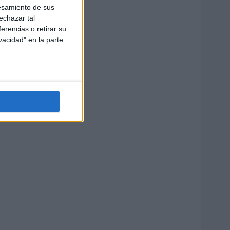
esamiento de sus
echazar tal
erencias o retirar su
vacidad" en la parte