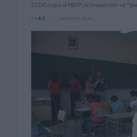
CCOO culpa al MEFP; la Inspección ve “per
Por
E.F.
28/09/2019 - 06:34