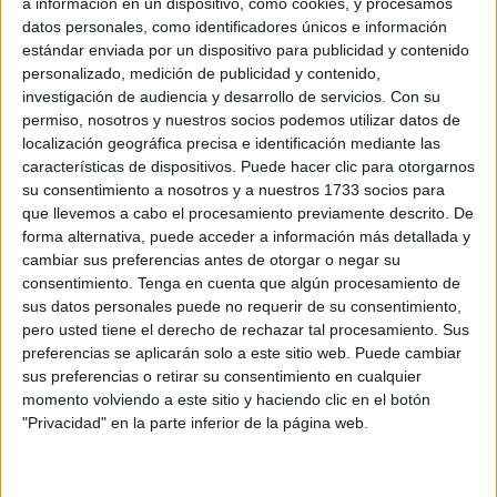
a información en un dispositivo, como cookies, y procesamos
Related
Posts
datos personales, como identificadores únicos e información
estándar enviada por un dispositivo para publicidad y contenido
Sira Rego, sobre el posible regreso de
personalizado, medición de publicidad y contenido,
los menores a Marruecos: “La prioridad
investigación de audiencia y desarrollo de servicios.
Con su
es la reagrupación familiar”
permiso, nosotros y nuestros socios podemos utilizar datos de
localización geográfica precisa e identificación mediante las
HACE 5 MINUTOS
características de dispositivos. Puede hacer clic para otorgarnos
¿Cuándo visitará Ceuta el Rey? El
su consentimiento a nosotros y a nuestros 1733 socios para
Gobierno responde que "cuando sea
que llevemos a cabo el procesamiento previamente descrito. De
oportuno"
forma alternativa, puede acceder a información más detallada y
cambiar sus preferencias antes de otorgar o negar su
HACE 15 MINUTOS
consentimiento.
Tenga en cuenta que algún procesamiento de
sus datos personales puede no requerir de su consentimiento,
El Defensor del Pueblo reclama escuchar
pero usted tiene el derecho de rechazar tal procesamiento. Sus
a los menores que permanecen en Ceuta
preferencias se aplicarán solo a este sitio web. Puede cambiar
y reforzar su protección
sus preferencias o retirar su consentimiento en cualquier
HACE 20 MINUTOS
momento volviendo a este sitio y haciendo clic en el botón
"Privacidad" en la parte inferior de la página web.
El Gobierno de Ceuta ordena la limpieza
extraordinaria de colegios tras detectar
varias entradas