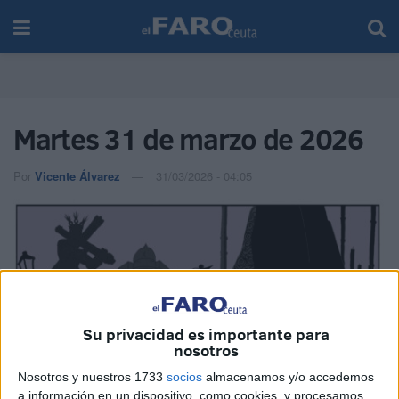
Martes 31 de marzo de 2026
Por
Vicente Álvarez
31/03/2026 - 04:05
Su privacidad es importante para
nosotros
Nosotros y nuestros 1733
socios
almacenamos y/o accedemos
a información en un dispositivo, como cookies, y procesamos