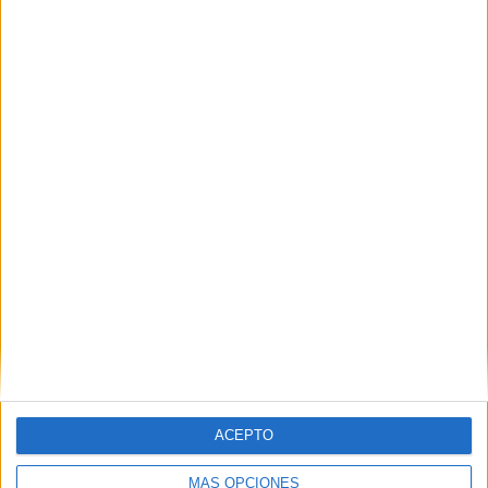
Carta abierta desde Ceuta: recuperar la
confianza antes de que sea demasiado
tarde
HACE 3 HORAS
EEUU respalda la soberanía española de
Ceuta y Melilla
HACE 3 HORAS
ACEPTO
MÁS OPCIONES