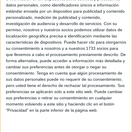
Related
Posts
datos personales, como identificadores únicos e información
estándar enviada por un dispositivo para publicidad y contenido
personalizado, medición de publicidad y contenido,
Vivas y Rego analizan en Ceuta la
investigación de audiencia y desarrollo de servicios.
Con su
situación de los menores
permiso, nosotros y nuestros socios podemos utilizar datos de
HACE 22 MINUTOS
localización geográfica precisa e identificación mediante las
características de dispositivos. Puede hacer clic para otorgarnos
Vox apoya "toda movilización ciudadana"
su consentimiento a nosotros y a nuestros 1733 socios para
en defensa de la españolidad y seguridad
que llevemos a cabo el procesamiento previamente descrito. De
de Ceuta
forma alternativa, puede acceder a información más detallada y
HACE 56 MINUTOS
cambiar sus preferencias antes de otorgar o negar su
consentimiento.
Tenga en cuenta que algún procesamiento de
Ceuta necesita unidad para afrontar una
sus datos personales puede no requerir de su consentimiento,
situación que no puede sostenerse sola
pero usted tiene el derecho de rechazar tal procesamiento. Sus
preferencias se aplicarán solo a este sitio web. Puede cambiar
HACE 2 HORAS
sus preferencias o retirar su consentimiento en cualquier
IU pide que el CNI explique qué informes
momento volviendo a este sitio y haciendo clic en el botón
pudo elaborar para advertir de la
"Privacidad" en la parte inferior de la página web.
avalancha a Ceuta
HACE 2 HORAS