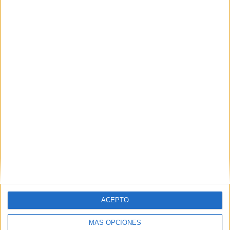
García medidas urgentes ante la
"catástrofe asistencial" en Ceuta
HACE 5 HORAS
Aymane, el joven con la equipación del
Milan que murió en el cruce a Ceuta
HACE 6 HORAS
ACEPTO
MÁS OPCIONES