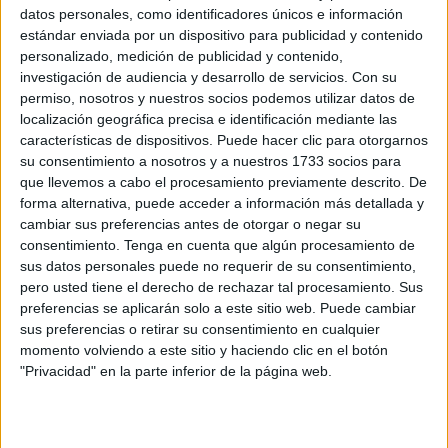
datos personales, como identificadores únicos e información
Related
Posts
estándar enviada por un dispositivo para publicidad y contenido
personalizado, medición de publicidad y contenido,
investigación de audiencia y desarrollo de servicios.
Con su
Ceuta es mucha Ceuta
permiso, nosotros y nuestros socios podemos utilizar datos de
HACE 4 HORAS
localización geográfica precisa e identificación mediante las
características de dispositivos. Puede hacer clic para otorgarnos
UGT se suma a la concentración de las
su consentimiento a nosotros y a nuestros 1733 socios para
cuatro culturas: "Ceuta necesita unidad,
que llevemos a cabo el procesamiento previamente descrito. De
respuestas y más recursos"
forma alternativa, puede acceder a información más detallada y
HACE 4 HORAS
cambiar sus preferencias antes de otorgar o negar su
consentimiento.
Tenga en cuenta que algún procesamiento de
Ceuta invadida, sus médicos
sus datos personales puede no requerir de su consentimiento,
sobrepasados
pero usted tiene el derecho de rechazar tal procesamiento. Sus
preferencias se aplicarán solo a este sitio web. Puede cambiar
HACE 5 HORAS
sus preferencias o retirar su consentimiento en cualquier
Carta abierta al ministro de Asuntos
momento volviendo a este sitio y haciendo clic en el botón
Exteriores, Unión Europea y Cooperación
"Privacidad" en la parte inferior de la página web.
HACE 5 HORAS
El Colegio de Médicos pide a Mónica