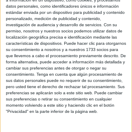
Related
Posts
datos personales, como identificadores únicos e información
estándar enviada por un dispositivo para publicidad y contenido
Avanza la instalación de servicios
personalizado, medición de publicidad y contenido,
básicos para inmigrantes: una carpa, luz
investigación de audiencia y desarrollo de servicios.
Con su
y agua
permiso, nosotros y nuestros socios podemos utilizar datos de
localización geográfica precisa e identificación mediante las
HACE 47 MINUTOS
características de dispositivos. Puede hacer clic para otorgarnos
su consentimiento a nosotros y a nuestros 1733 socios para
Persecución de la Guardia Civil a una
que llevemos a cabo el procesamiento previamente descrito. De
moto de agua en un pase de inmigrantes
forma alternativa, puede acceder a información más detallada y
HACE 2 HORAS
cambiar sus preferencias antes de otorgar o negar su
consentimiento.
Tenga en cuenta que algún procesamiento de
La Cámara de Comercio de Ceuta crea la
sus datos personales puede no requerir de su consentimiento,
Oficina de Atención al Empresario frente
pero usted tiene el derecho de rechazar tal procesamiento. Sus
a la crisis
preferencias se aplicarán solo a este sitio web. Puede cambiar
HACE 3 HORAS
sus preferencias o retirar su consentimiento en cualquier
momento volviendo a este sitio y haciendo clic en el botón
La Guardia Civil localiza el cadáver de un
"Privacidad" en la parte inferior de la página web.
varón en la almadrabeta del Recinto
HACE 3 HORAS