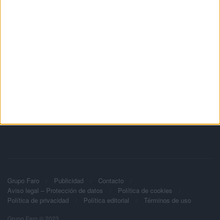
Grupo Faro
Publicidad
Contacto
Aviso legal – Protección de datos
Política de cookies
Política de privacidad
Política editorial
Términos de uso
Grupo Faro © 2023