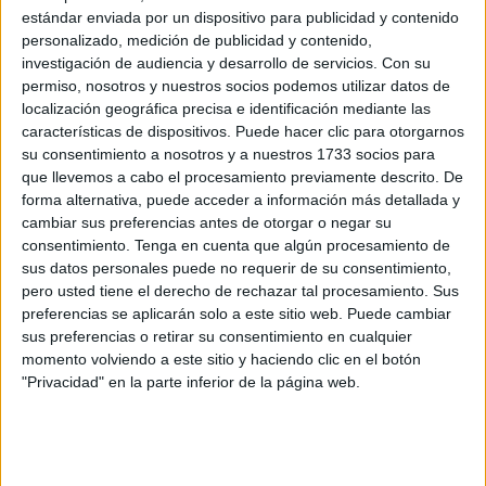
Related
Posts
estándar enviada por un dispositivo para publicidad y contenido
personalizado, medición de publicidad y contenido,
investigación de audiencia y desarrollo de servicios.
Con su
CCOO acusa a Servilimpce de actuar
permiso, nosotros y nuestros socios podemos utilizar datos de
como en su etapa privada por culpa del
localización geográfica precisa e identificación mediante las
"eje del mal"
características de dispositivos. Puede hacer clic para otorgarnos
HACE 34 MINUTOS
su consentimiento a nosotros y a nuestros 1733 socios para
que llevemos a cabo el procesamiento previamente descrito. De
Ceuta nos necesita
forma alternativa, puede acceder a información más detallada y
HACE 1 HORA
cambiar sus preferencias antes de otorgar o negar su
consentimiento.
Tenga en cuenta que algún procesamiento de
No los odio, pero los desprecio
sus datos personales puede no requerir de su consentimiento,
pero usted tiene el derecho de rechazar tal procesamiento. Sus
HACE 2 HORAS
preferencias se aplicarán solo a este sitio web. Puede cambiar
Sin pelos en la lengua
sus preferencias o retirar su consentimiento en cualquier
momento volviendo a este sitio y haciendo clic en el botón
HACE 2 HORAS
"Privacidad" en la parte inferior de la página web.
Refugios climáticos
HACE 2 HORAS
Domingo 9 de agosto de 2026