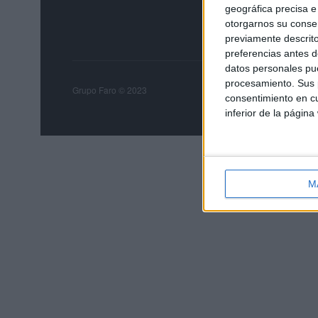
geográfica precisa e 
otorgarnos su conse
previamente descrito
preferencias antes d
datos personales pue
procesamiento. Sus p
Grupo Faro
Publicida
Grupo Faro © 2023
consentimiento en cu
inferior de la página
M