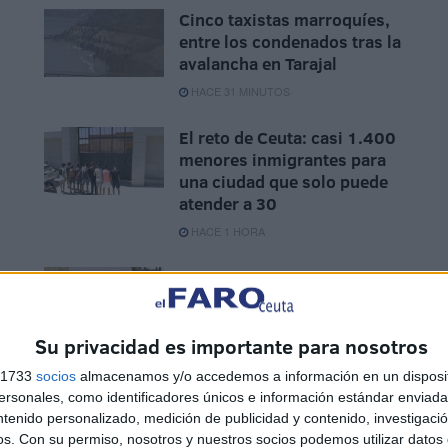
Cinco taxistas marroquíes,
entre los condenados tras la
avalancha en Tarajal
HACE 31 MINUTOS
El reto de Ceuta: casi 1.400
menores inmigrantes para
una ciudad que solo puede
atender a 30
HACE 1 HORA
Gracias a las cuidadoras de
colonias
HACE 4 HORAS
Su privacidad es importante para nosotros
s 1733
socios
almacenamos y/o accedemos a información en un disposit
sonales, como identificadores únicos e información estándar enviada 
ntenido personalizado, medición de publicidad y contenido, investigaci
os.
Con su permiso, nosotros y nuestros socios podemos utilizar datos 