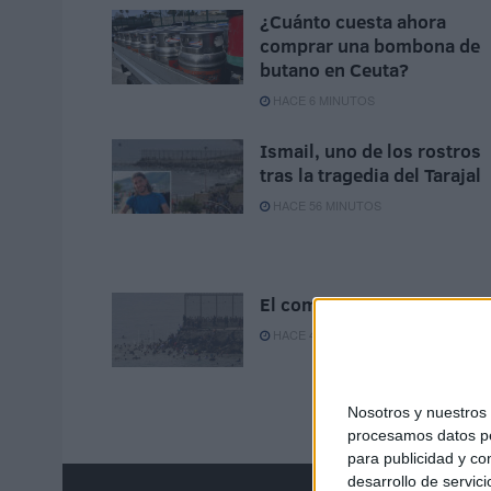
¿Cuánto cuesta ahora
comprar una bombona de
butano en Ceuta?
HACE 6 MINUTOS
Ismail, uno de los rostros
tras la tragedia del Tarajal
HACE 56 MINUTOS
El comentario inocente
HACE 4 HORAS
Nosotros y nuestro
procesamos datos per
para publicidad y co
desarrollo de servici