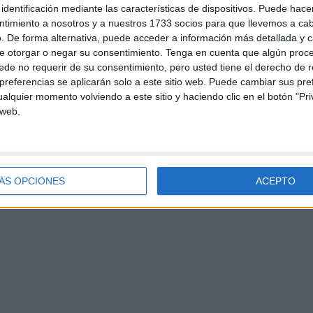
identificación mediante las características de dispositivos. Puede hacer
ntimiento a nosotros y a nuestros 1733 socios para que llevemos a ca
. De forma alternativa, puede acceder a información más detallada y 
e otorgar o negar su consentimiento.
Tenga en cuenta que algún proc
de no requerir de su consentimiento, pero usted tiene el derecho de r
referencias se aplicarán solo a este sitio web. Puede cambiar sus pref
d
Contacto
Aviso legal – Protección de datos
Política de cookies
P
alquier momento volviendo a este sitio y haciendo clic en el botón "Pri
 web.
ÁS OPCIONES
ACEPTO