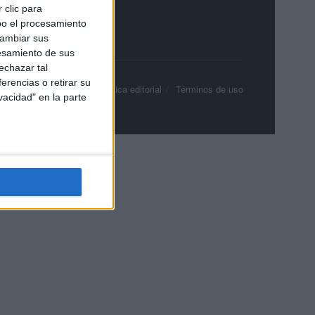
 clic para
bo el procesamiento
cambiar sus
esamiento de sus
echazar tal
erencias o retirar su
olítica de privacidad
Política editorial
Términos de uso
vacidad" en la parte