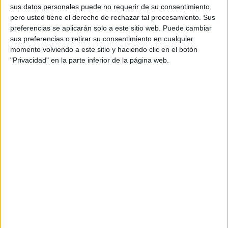
Exteriores, Unión Europea y Cooperación
sus datos personales puede no requerir de su consentimiento,
pero usted tiene el derecho de rechazar tal procesamiento. Sus
HACE 4 HORAS
preferencias se aplicarán solo a este sitio web. Puede cambiar
El Colegio de Médicos pide a Mónica
sus preferencias o retirar su consentimiento en cualquier
García medidas urgentes ante la
momento volviendo a este sitio y haciendo clic en el botón
"catástrofe asistencial" en Ceuta
"Privacidad" en la parte inferior de la página web.
HACE 4 HORAS
Aymane, el joven con la equipación del
Milan que murió en el cruce a Ceuta
HACE 4 HORAS