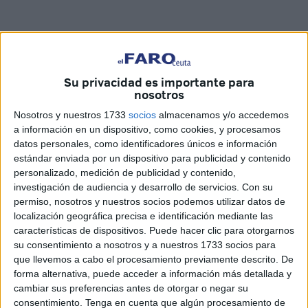
Su privacidad es importante para
Related
Posts
nosotros
Ceuta es mucha Ceuta
Nosotros y nuestros 1733
socios
almacenamos y/o accedemos
a información en un dispositivo, como cookies, y procesamos
HACE 3 HORAS
datos personales, como identificadores únicos e información
estándar enviada por un dispositivo para publicidad y contenido
UGT se suma a la concentración de las
personalizado, medición de publicidad y contenido,
cuatro culturas: "Ceuta necesita unidad,
investigación de audiencia y desarrollo de servicios.
Con su
respuestas y más recursos"
permiso, nosotros y nuestros socios podemos utilizar datos de
HACE 3 HORAS
localización geográfica precisa e identificación mediante las
características de dispositivos. Puede hacer clic para otorgarnos
Ceuta invadida, sus médicos
su consentimiento a nosotros y a nuestros 1733 socios para
sobrepasados
que llevemos a cabo el procesamiento previamente descrito. De
HACE 4 HORAS
forma alternativa, puede acceder a información más detallada y
cambiar sus preferencias antes de otorgar o negar su
Carta abierta al ministro de Asuntos
consentimiento.
Tenga en cuenta que algún procesamiento de