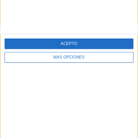
Grupo Faro
Publicidad
Contacto
ACEPTO
Aviso legal – Protección de datos
Política de cookies
Política de privacidad
Política editorial
Términos de uso
MÁS OPCIONES
Grupo Faro © 2023