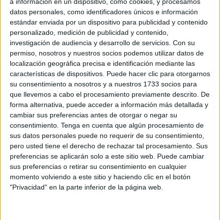
a información en un dispositivo, como cookies, y procesamos
datos personales, como identificadores únicos e información
Related
Posts
estándar enviada por un dispositivo para publicidad y contenido
personalizado, medición de publicidad y contenido,
Un inmigrante intenta la entrada en
investigación de audiencia y desarrollo de servicios.
Con su
Ceuta desde Marruecos en parapente
permiso, nosotros y nuestros socios podemos utilizar datos de
localización geográfica precisa e identificación mediante las
HACE 14 MINUTOS
características de dispositivos. Puede hacer clic para otorgarnos
La playa del Trampolín estrena diez
su consentimiento a nosotros y a nuestros 1733 socios para
baños y treinta duchas para atender a los
que llevemos a cabo el procesamiento previamente descrito. De
inmigrantes
forma alternativa, puede acceder a información más detallada y
cambiar sus preferencias antes de otorgar o negar su
HACE 33 MINUTOS
consentimiento.
Tenga en cuenta que algún procesamiento de
sus datos personales puede no requerir de su consentimiento,
La Policía expulsa a Marruecos al
pero usted tiene el derecho de rechazar tal procesamiento. Sus
detenido tras entrar en una casa y
preferencias se aplicarán solo a este sitio web. Puede cambiar
meterse en la cama de su dueña
sus preferencias o retirar su consentimiento en cualquier
HACE 2 HORAS
momento volviendo a este sitio y haciendo clic en el botón
"Privacidad" en la parte inferior de la página web.
"Ataque híbrido algorítmico", el análisis
de Thierry Breton sobre la entrada
masiva en Ceuta