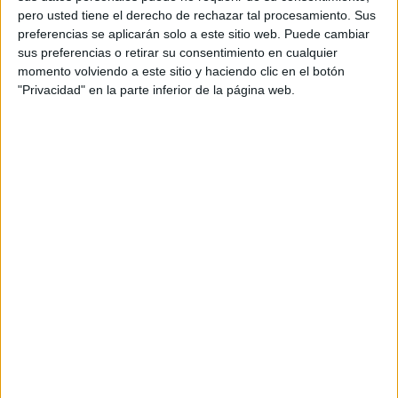
Federación Marroquí de Fútbol
, Mouad Haji, con el fin de
pero usted tiene el derecho de rechazar tal procesamiento. Sus
preferencias se aplicarán solo a este sitio web. Puede cambiar
presentar datos y subrayar indicadores sobre los
sus preferencias o retirar su consentimiento en cualquier
preparativos antes del inicio del torneo el domingo 21 de
momento volviendo a este sitio y haciendo clic en el botón
diciembre.
"Privacidad" en la parte inferior de la página web.
“
En primer lugar, expreso mi más sincero
agradecimiento a Su Majestad el Rey Mohammed VI