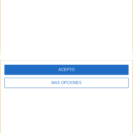
mecanismos que se utilizarán durante los partidos y en
su retransmisión, como si se tratara de instalaciones
empleadas en palacios o en hoteles de siete estrellas.
No he visto algo así en mi vida; es una calidad altísima
que constatará quien tenga la suerte de conseguir
entradas”.
ACEPTO
MÁS OPCIONES