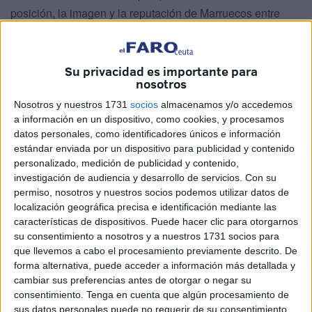
posición, la imagen y la reputación de Marruecos entre
estados naciones con una larga historia y tradición.
Además de su
preparación
para coorganizar el
Mundial
Su privacidad es importante para
de 2030
junto a sus vecinos históricos,
España y
nosotros
Portugal
, Marruecos organiza entre el
21 de diciembre
Nosotros y nuestros 1731
socios
almacenamos y/o accedemos
actual y el 18 de enero de 2026
la mejor
Copa Africana
a información en un dispositivo, como cookies, y procesamos
de Naciones
de la historia desde el inicio de esta
datos personales, como identificadores únicos e información
competición en 1957 según los testimonios de los
estándar enviada por un dispositivo para publicidad y contenido
personalizado, medición de publicidad y contenido,
responsables de la CAF e informes mediáticos de las
investigación de audiencia y desarrollo de servicios.
Con su
instituciones especializadas.
permiso, nosotros y nuestros socios podemos utilizar datos de
localización geográfica precisa e identificación mediante las
Así lo afirmó el secretario general de la Confederación
características de dispositivos. Puede hacer clic para otorgarnos
Africana de Fútbol (CAF), Verón Bosseman Ambo,
su consentimiento a nosotros y a nuestros 1731 socios para
encargado de coordinar el aspecto organizativo, durante
que llevemos a cabo el procesamiento previamente descrito. De
forma alternativa, puede acceder a información más detallada y
una rueda de prensa celebrada este martes 16 de
cambiar sus preferencias antes de otorgar o negar su
diciembre de 2025 en Rabat, en la que estuvo
consentimiento.
Tenga en cuenta que algún procesamiento de
acompañado por el coordinador general de la
Real
sus datos personales puede no requerir de su consentimiento,