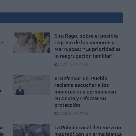
Sira Rego, sobre el posible
se
regreso de los menores a
Marruecos: “La prioridad es
la reagrupación familiar”
HACE 10 MINUTOS
El Defensor del Pueblo
e
reclama escuchar a los
"
menores que permanecen
en Ceuta y reforzar su
protección
HACE 26 MINUTOS
na
La Policía Local detiene a un
de
magrebí con un arma blanca