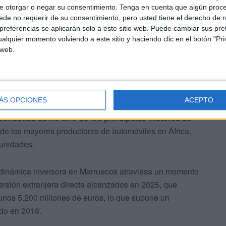
e otorgar o negar su consentimiento.
Tenga en cuenta que algún proc
de no requerir de su consentimiento, pero usted tiene el derecho de r
onsolida
referencias se aplicarán solo a este sitio web. Puede cambiar sus pref
alquier momento volviendo a este sitio y haciendo clic en el botón "Pri
 web.
ÁS OPCIONES
ACEPTO
consolida como uno de los principales motores de
de los mayores productores de automóviles en África,
 unidades.
 dinámica inversora en Marruecos atraviesa un momento
versión extranjera directa alcanzados en 2025, que
 unos 5.200 millones de euros, lo que supone un
ado en 2018.