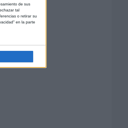
esamiento de sus
echazar tal
erencias o retirar su
vacidad" en la parte