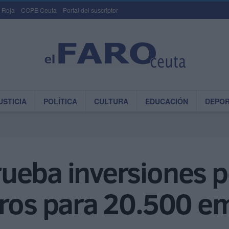
 Roja
COPE Ceuta
Portal del suscriptor
USTICIA
POLÍTICA
CULTURA
EDUCACIÓN
DEPO
ueba inversiones p
uros para 20.500 e