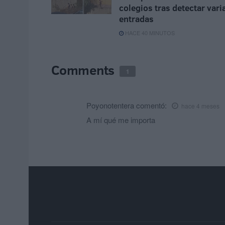
colegios tras detectar vari
entradas
HACE 40 MINUTOS
Comments
1
Poyonotentera
comentó:
hace 4 meses
A mí qué me importa