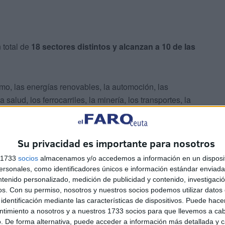
 total de
18 sectores distintos y alcanzan a 10 de las
smo, las energías renovables, la automoción, las
a salud, los ferrocarriles, la minería, los transportes, la
y la enseñanza superior.
Su privacidad es importante para nosotros
s 1733
socios
almacenamos y/o accedemos a información en un disposit
sonales, como identificadores únicos e información estándar enviada 
ntenido personalizado, medición de publicidad y contenido, investigaci
os.
Con su permiso, nosotros y nuestros socios podemos utilizar datos 
a automoción lidera la creación de puestos de trabajo,
identificación mediante las características de dispositivos. Puede hacer
 el turismo, con un 17 %, y las industrias
ntimiento a nosotros y a nuestros 1733 socios para que llevemos a ca
. De forma alternativa, puede acceder a información más detallada y 