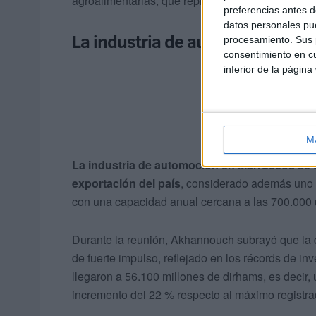
agroalimentarias, que representan el 12 %.
preferencias antes d
datos personales pue
La industria de automoción se c
procesamiento. Sus p
consentimiento en cu
inferior de la página
M
La industria de automoción en Marruecos se 
exportación del país
, considerado además uno 
con una capacidad anual cercana a las 700.000
Durante la reunión, Akhannouch subrayó que la
de fuerte impulso, reflejado en los récords de in
llegaron a 56.100 millones de dirhams, es decir,
incremento del 22 % respecto al máximo registr