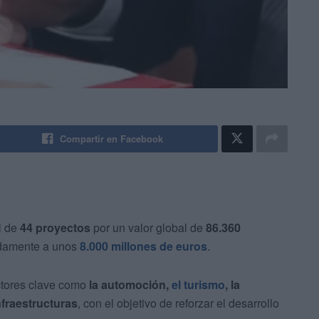
Compartir en Facebook
l de
44 proyectos
por un valor global de
86.360
adamente a unos
8.000 millones de euros
.
ectores clave como
la automoción,
el turismo
, la
nfraestructuras
, con el objetivo de reforzar el desarrollo