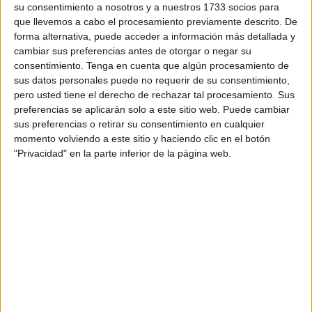
cafonline.com fueron
los goles de Mohamed Hrimat,
su consentimiento a nosotros y a nuestros 1733 socios para
Oussama Lamlaoui y Sabir Bougrine
los que se
que llevemos a cabo el procesamiento previamente descrito. De
encargaron de asegura la victoria en el Grupo A en el
forma alternativa, puede acceder a información más detallada y
cambiar sus preferencias antes de otorgar o negar su
Estadio Nacional Nyayo, “
manteniendo vivas las
consentimiento.
Tenga en cuenta que algún procesamiento de
esperanzas de los Leones del Atlas de avanzar a
sus datos personales puede no requerir de su consentimiento,
cuartos de final
tras su derrota ante el anfitrión Kenia”.
pero usted tiene el derecho de rechazar tal procesamiento. Sus
preferencias se aplicarán solo a este sitio web. Puede cambiar
Con este resultado Marruecos queda
en una posición
sus preferencias o retirar su consentimiento en cualquier
mucho más sólida
de cara a su último partido del grupo,
momento volviendo a este sitio y haciendo clic en el botón
"Privacidad" en la parte inferior de la página web.
mientras que la tercera derrota consecutiva de Zambia
pone fin a sus escasas posibilidades de clasificación.
“
Marruecos comenzó con urgencia
, consciente de que
solo una victoria les mantendría en la contienda. Los
primeros compases estuvieron marcados por una serie de
córners y medias ocasiones, con Khalid Aït Ouarkhane,
Abdelhak Assal y Youssef Mehri poniendo a prueba la
línea defensiva de Zambia”, destacaron en la publicación