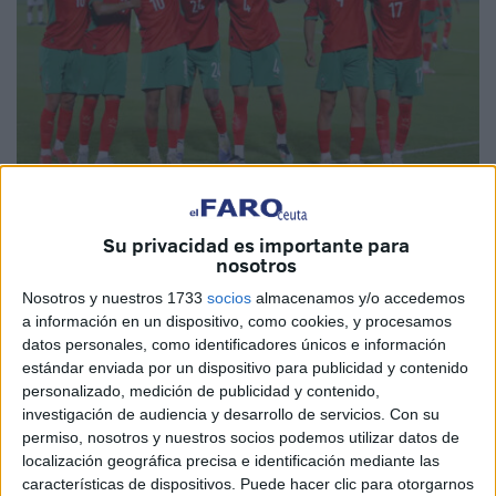
Foto: cafonline.com
Su privacidad es importante para
nosotros
Nosotros y nuestros 1733
socios
almacenamos y/o accedemos
a información en un dispositivo, como cookies, y procesamos
Marruecos ha reavivado su participación en el
datos personales, como identificadores únicos e información
Campeonato Africano de Naciones TotalEnergies
estándar enviada por un dispositivo para publicidad y contenido
personalizado, medición de publicidad y contenido,
(CHAN)
PAMOJA 2024 con una
victoria por 3-1 sobre
investigación de audiencia y desarrollo de servicios.
Con su
Zambia en Nairobi.
permiso, nosotros y nuestros socios podemos utilizar datos de
localización geográfica precisa e identificación mediante las
De acuerdo con la reseña publicada en la página
características de dispositivos. Puede hacer clic para otorgarnos