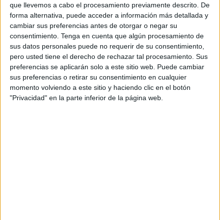
Mezzour destacó el notable potencial de crecimiento del
que llevemos a cabo el procesamiento previamente descrito. De
forma alternativa, puede acceder a información más detallada y
sector, señalando que las exportaciones podrían
cambiar sus preferencias antes de otorgar o negar su
"multiplicarse por cinco en los próximos tres o cuatro
consentimiento.
Tenga en cuenta que algún procesamiento de
años", una vez que la cadena de valor incluya
la industria
sus datos personales puede no requerir de su consentimiento,
de baterías para vehículos eléctricos
.
pero usted tiene el derecho de rechazar tal procesamiento. Sus
preferencias se aplicarán solo a este sitio web. Puede cambiar
Durante su intervención en la Jornada Nacional de
sus preferencias o retirar su consentimiento en cualquier
momento volviendo a este sitio y haciendo clic en el botón
Industria, celebrada en la ciudad de Benguerir (sur del
"Privacidad" en la parte inferior de la página web.
país), y transmitida en directo a través de la cuenta oficial
del Ministerio en YouTube, Mezzour mencionó que la tasa
de integración de la industria automotriz en Marruecos se
sitúa en el 69 %.
El ministro subrayó que "Marruecos fabrica un coche cada
minuto", lo que evidencia el elevado ritmo de producción
del país.
Además, señaló con orgullo que la competitividad del