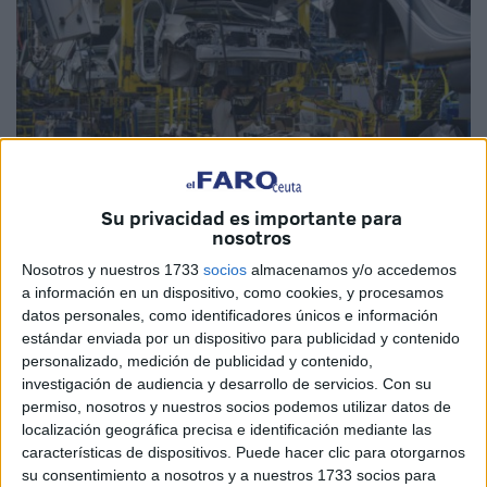
Su privacidad es importante para
nosotros
Nosotros y nuestros 1733
socios
almacenamos y/o accedemos
a información en un dispositivo, como cookies, y procesamos
datos personales, como identificadores únicos e información
estándar enviada por un dispositivo para publicidad y contenido
El ministro de Industria de Marruecos, Ryad Mezzour,
personalizado, medición de publicidad y contenido,
informó este miércoles que las exportaciones de
investigación de audiencia y desarrollo de servicios.
Con su
automóviles del país alcanzaron aproximadamente
permiso, nosotros y nuestros socios podemos utilizar datos de
150.000 millones de dirhams (alrededor de 13.985
localización geográfica precisa e identificación mediante las
millones de euros) en el año 2023.
características de dispositivos. Puede hacer clic para otorgarnos
su consentimiento a nosotros y a nuestros 1733 socios para