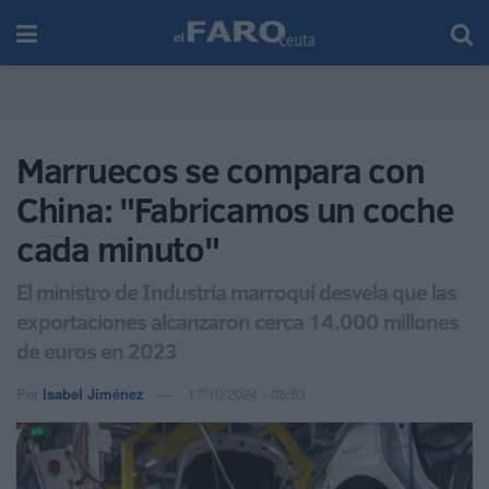
Marruecos se compara con
China: "Fabricamos un coche
cada minuto"
El ministro de Industria marroquí desvela que las
exportaciones alcanzaron cerca 14.000 millones
de euros en 2023
Por
Isabel Jiménez
17/10/2024 - 08:53