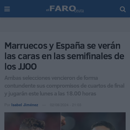
Marruecos y España se verán
las caras en las semifinales de
los JJOO
Ambas selecciones vencieron de forma
contundente sus compromisos de cuartos de final
y jugarán este lunes a las 18.00 horas
Por
Isabel Jiménez
02/08/2024 - 21:03