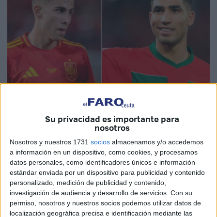
Su privacidad es importante para
Imagen cedida
nosotros
Nosotros y nuestros 1731
socios
almacenamos y/o accedemos
a información en un dispositivo, como cookies, y procesamos
datos personales, como identificadores únicos e información
Finalmente se reeditará el enfrentamiento de octavos de
estándar enviada por un dispositivo para publicidad y contenido
final del Mundial de fútbol de Qatar. Marruecos y España
personalizado, medición de publicidad y contenido,
volverán a verse las caras, esta vez en un torneo olímpico,
investigación de audiencia y desarrollo de servicios.
Con su
para luchar por una plaza en la final de París 2024.
permiso, nosotros y nuestros socios podemos utilizar datos de
localización geográfica precisa e identificación mediante las