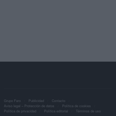
Grupo Faro
Publicidad
Contacto
Aviso legal – Protección de datos
Política de cookies
Política de privacidad
Política editorial
Términos de uso