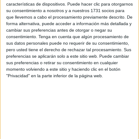
De manera contundente, los combinados de España y
características de dispositivos. Puede hacer clic para otorgarnos
su consentimiento a nosotros y a nuestros 1731 socios para
Marruecos han solventado sus enfrentamientos de cuartos
que llevemos a cabo el procesamiento previamente descrito. De
de final, los peninsulares ganaron por 3-0 a Japón y los del
forma alternativa, puede acceder a información más detallada y
Reino Aluita 4-0 a Estados Unidos, y se han clasificado
cambiar sus preferencias antes de otorgar o negar su
para la ronda en la que se comenzarán a decidir las
consentimiento.
Tenga en cuenta que algún procesamiento de
sus datos personales puede no requerir de su consentimiento,
medallas en la mayor cita deportiva del mundo, los Juegos
pero usted tiene el derecho de rechazar tal procesamiento. Sus
Olímpicos.
preferencias se aplicarán solo a este sitio web. Puede cambiar
sus preferencias o retirar su consentimiento en cualquier
El país vecino consiguió la victoria ante los
momento volviendo a este sitio y haciendo clic en el botón
norteamericanos en un gran partido en el que Soufiane
"Privacidad" en la parte inferior de la página web.
Rahimi, Ilias Akhomach, Achraf Hakimi y El Mehdi
Maouhoub hicieron los tantos para el pase.
Por otra parte, los españoles vencieron al combinado del
sol naciente de manera solvente, gracias al buen juego y a
los tantos anotados por Fermín López, que firmó un
doblete, y Abel Ruiz, que sentenció el marcador.