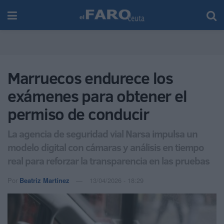
Marruecos endurece los
exámenes para obtener el
permiso de conducir
La agencia de seguridad vial Narsa impulsa un
modelo digital con cámaras y análisis en tiempo
real para reforzar la transparencia en las pruebas
Por
Beatriz Martínez
13/04/2026 - 18:29