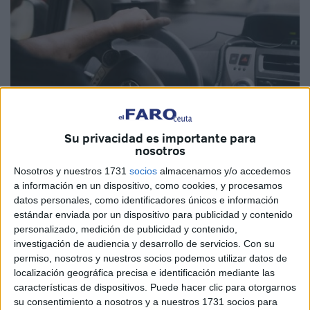
Su privacidad es importante para
nosotros
Imagen cedida
Nosotros y nuestros 1731
socios
almacenamos y/o accedemos
a información en un dispositivo, como cookies, y procesamos
datos personales, como identificadores únicos e información
estándar enviada por un dispositivo para publicidad y contenido
personalizado, medición de publicidad y contenido,
La Agencia Nacional de Seguridad Vial de
Marruecos
,
investigación de audiencia y desarrollo de servicios.
Con su
conocida como
Narsa
, trabaja en la implementación de un
permiso, nosotros y nuestros socios podemos utilizar datos de
nuevo sistema de gestión para los exámenes del
permiso
localización geográfica precisa e identificación mediante las
características de dispositivos. Puede hacer clic para otorgarnos
de conducción
que incorporará
inteligencia artificial
y
su consentimiento a nosotros y a nuestros 1731 socios para
tecnologías de vigilancia avanzada.