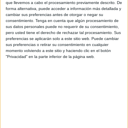
que llevemos a cabo el procesamiento previamente descrito. De
forma alternativa, puede acceder a información más detallada y
El objetivo de este cambio es
reforzar la transparencia
cambiar sus preferencias antes de otorgar o negar su
en el proceso de obtención del carné de conducir y
consentimiento.
Tenga en cuenta que algún procesamiento de
garantizar la igualdad de oportunidades entre todos los
sus datos personales puede no requerir de su consentimiento,
candidatos, según la información difundida.
pero usted tiene el derecho de rechazar tal procesamiento. Sus
preferencias se aplicarán solo a este sitio web. Puede cambiar
Este nuevo enfoque supone una transformación en la
sus preferencias o retirar su consentimiento en cualquier
momento volviendo a este sitio y haciendo clic en el botón
forma en que se supervisan tanto las pruebas teóricas
"Privacidad" en la parte inferior de la página web.
como las prácticas, con la incorporación de herramientas
digitales en los centros de examen.
Cámaras y seguimiento en tiempo
real
El sistema previsto contempla la instalación de
cámaras
de vigilancia
y soluciones tecnológicas capaces de
realizar un seguimiento en tiempo real de las
distintas