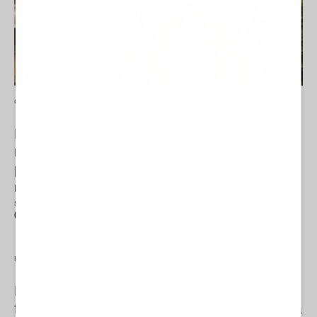
CULTURA Y TRADICIONES
NOTICIAS
SOCIEDAD
La Hermandad de África agradece el
respaldo de Ceuta en unas fiestas marcadas
por la unidad y la esperanza
La Hermandad de Santa María de África ha trasladado públicamente
su agradecimiento a todos los…
07/08/2026
FRONTERA E INMIGRACIÓN
El Instituto de Medicina Legal de Ceuta
finaliza las autopsias de los 82 fallecidos en la