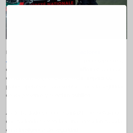
La
Oficina Central de Investigaciones
Judiciales
(BCIJ)
ha anunciado recientemente la
detención de un hombre de
31 años
en la ciudad
de
Rincón
, sospechoso de estar preparando
planes operativos para atentar contra la seguridad
de las personas y el
orden público
.
Así lo ha dado a conocer tanja21.com señalando
que haciendo referencia a una operación basada
en la inteligencia de seguridad.