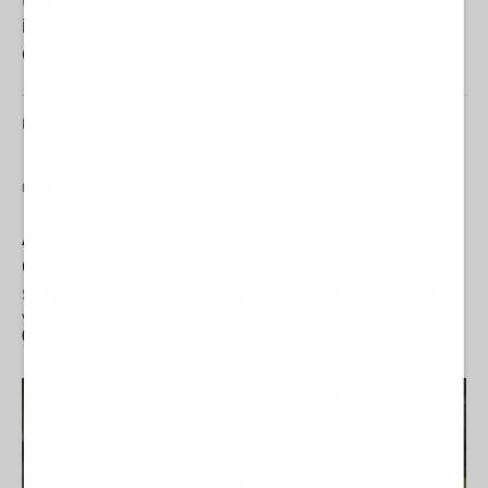
interceptan 350 kilos de hachís ocultos en un
camión
ENTRADAS RECIENTES
FRONTERA E INMIGRACIÓN
Aymane, el joven con la equipación del Milan
que murió en el cruce a Ceuta
Se llamaba Aymane El Atifi y el pasado 26 de julio su cuerpo sin
vida…
07/08/2026