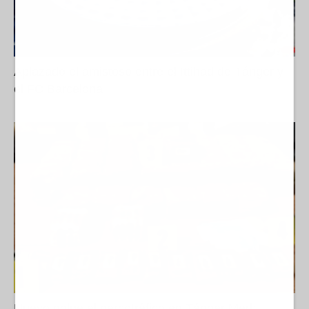
Aplazado el amistoso entre el Ittihad de Tánger y
el FC Barcelona
Nuevo golpe al narcotráfico en Tánger Med: