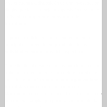
y se encuentra a disposición de una investigación
dirigida por la BCIJ, bajo la supervisión directa de
la
fiscalía competente en asuntos de
terrorismo
.
El proceso judicial en curso tiene como meta
principal esclarecer la magnitud total de las
actividades extremistas
del sospechoso.
El medio digital destaca que las autoridades están
trabajando intensamente para determinar si este
individuo mantenía
vínculos con organizaciones
terroristas
tanto dentro como fuera de
Marruecos
, con el fin de descartar la existencia de
una red más amplia que pudiera comprometer la