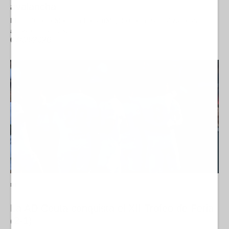
avalancha
El Instituto de Medicina Legal (IML) de Ceuta ha finalizado las
autopsias de las 82…
07/08/2026
DEPORTES
La AD Ceuta conquista el XII Trofeo de Feria
(2-1)