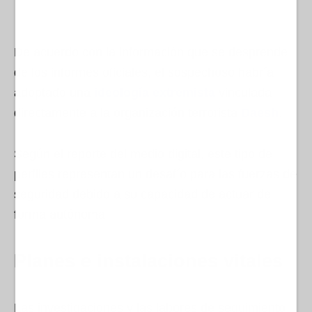
De acuerdo con la información que se desprende
de los informes oficiales, el sospechoso habría
adoptado una
ideología extremista
vinculada
directamente a la organización terrorista
Daesh
.
Según el reporte del medio digital, este tipo de
perfiles representan un desafío para las fuerzas de
seguridad debido a su capacidad de actuar de
forma autónoma.
Planes e instalaciones vitales
Las investigaciones y las labores de seguimiento