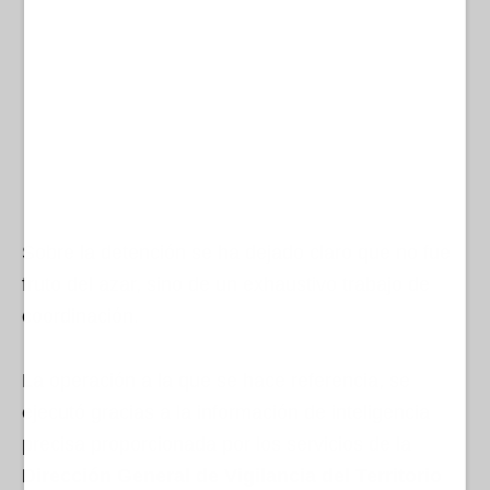
Sobre la detención se ha dejado claro que no fue
fruto del azar, sino de un exhaustivo trabajo de
coordinación.
La operación a la que se hace referencia, se
ejecutó gracias a la información de inteligencia
precisa proporcionada por los servicios de la
Dirección General de Vigilancia del Territorio