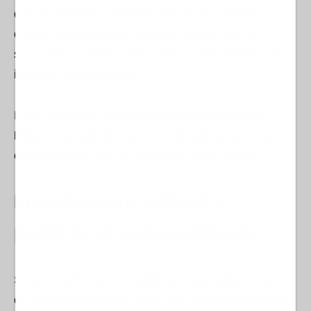
que el individuo pretendía dirigir sus ataques
contra
instalaciones vitales
, lo que habría
supuesto un grave riesgo para la estabilidad y la
infraestructura del país.
Pero, gracias a la intervención temprana de la
BCIJ
, estos planes han sido desarticulados con
éxito antes de que se pudieran materializar.
Investigación judicial y
posibles vínculos externos
Según la información publicada por tanja24.com,
el detenido ha sido puesto bajo
custodia policial