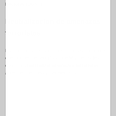
Nacional (DGST)
.
Neutralización de amenazas
terroristas
Esta acción se enmarca dentro de las constantes
operaciones de seguridad que Marruecos lleva a
cabo para
neutralizar amenazas terroristas
antes de que puedan ser ejecutadas.