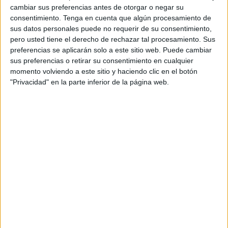
pasado viernes por la noche en el bosque de Magrava, en
cambiar sus preferencias antes de otorgar o negar su
consentimiento.
Tenga en cuenta que algún procesamiento de
la zona de Jemaa Bouali y Boulbib (provincia de Taza).
sus datos personales puede no requerir de su consentimiento,
Unas 580 hectáreas resultaron dañadas por estos
pero usted tiene el derecho de rechazar tal procesamiento. Sus
incendios forestales, según la ANEF.
preferencias se aplicarán solo a este sitio web. Puede cambiar
sus preferencias o retirar su consentimiento en cualquier
Las autoridades locales, apoyadas por la gendarmería
momento volviendo a este sitio y haciendo clic en el botón
real, la Protección Civil, las Fuerzas Auxiliares y los
"Privacidad" en la parte inferior de la página web.
efectivos de la comuna de Magrava, se movilizaron para
evacuar a los habitantes de unas cincuenta casas en tres
aldeas de la comuna de Magrava.
Más de un centenar de habitantes de estas tres aldeas,
próximas al perímetro del incendio, fueron evacuados y
alojados en instalaciones de acogida situadas en el centro
de la comuna, según se constató in situ.
Los equipos de intervención se movilizaron durante toda la
tarde del sábado para asegurar las viviendas de los