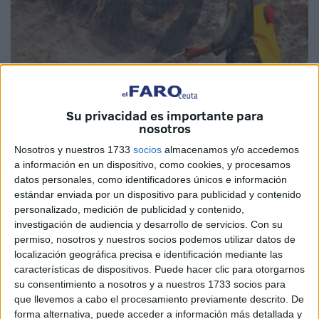
Su privacidad es importante para
nosotros
Imagen cedida
Nosotros y nuestros 1733
socios
almacenamos y/o accedemos
a información en un dispositivo, como cookies, y procesamos
datos personales, como identificadores únicos e información
estándar enviada por un dispositivo para publicidad y contenido
personalizado, medición de publicidad y contenido,
Los equipos de intervención de la Agencia Nacional de
investigación de audiencia y desarrollo de servicios.
Con su
Aguas y Bosques (ANEF), de la Protección Civil, de la
permiso, nosotros y nuestros socios podemos utilizar datos de
Gendarmería Real y de las Fuerzas Auxiliares, apoyados
localización geográfica precisa e identificación mediante las
características de dispositivos. Puede hacer clic para otorgarnos
por unidades de la Plaza de Armas de Taza y dos aviones
su consentimiento a nosotros y a nuestros 1733 socios para
Canadair de la Fuerzas Reales Aéreas, continúan sus
que llevemos a cabo el procesamiento previamente descrito. De
esfuerzos para contener el
incendio
que se declaró el
forma alternativa, puede acceder a información más detallada y