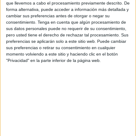
que llevemos a cabo el procesamiento previamente descrito. De
pero sus ropas estaban secas y la
Guardia Civil
no
forma alternativa, puede acceder a información más detallada y
detectó durante la tarde ni la entrada ni el intento de
cambiar sus preferencias antes de otorgar o negar su
incursión en la ciudad de ningún nadador por alguno de
consentimiento.
Tenga en cuenta que algún procesamiento de
sus datos personales puede no requerir de su consentimiento,
los espigones. Su presencia en Ceuta no deja de ser una
pero usted tiene el derecho de rechazar tal procesamiento. Sus
incógnita.
preferencias se aplicarán solo a este sitio web. Puede cambiar
sus preferencias o retirar su consentimiento en cualquier
Una vez registrada su identidad, se confirma que
momento volviendo a este sitio y haciendo clic en el botón
estuvieron en marzo en Ceuta y que fueron dados como
"Privacidad" en la parte inferior de la página web.
menores de edad pero al hacerles las pruebas de
determinación se pudo confirmar que no lo eran, por lo que
en pleno confinamiento fueron ingresados en el pabellón
deportivo de Varela que se tuvo que adaptar como
albergue de inmigrantes para confinar a todos los que
permanecían en las calles.
Los dos jóvenes manifestaron que aprovecharon el
periodo de confinamiento para regresar a su país, como
tantos otros atrapados que huyeron. Ahora, aseguran, han