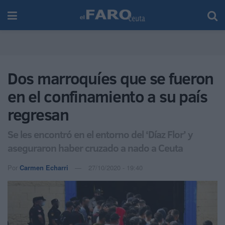
Dos marroquíes que se fueron
en el confinamiento a su país
regresan
Se les encontró en el entorno del ‘Díaz Flor’ y
aseguraron haber cruzado a nado a Ceuta
Por
Carmen Echarri
27/10/2020 - 19:40