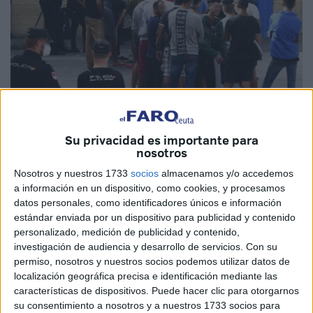
Su privacidad es importante para
nosotros
Imagen de archivo
Nosotros y nuestros 1733
socios
almacenamos y/o accedemos
a información en un dispositivo, como cookies, y procesamos
datos personales, como identificadores únicos e información
Dos marroquíes que se encontraban durante el
estándar enviada por un dispositivo para publicidad y contenido
personalizado, medición de publicidad y contenido,
confinamiento en el pabellón de La Libertad fueron
investigación de audiencia y desarrollo de servicios.
Con su
trasladados ayer a la nave del Tarajal para cumplir la
permiso, nosotros y nuestros socios podemos utilizar datos de
cuarentena
. Manifestaron a los agentes que los llevaron
localización geográfica precisa e identificación mediante las
que, en su día, consiguieron marchar a
Marruecos
y ahora
características de dispositivos. Puede hacer clic para otorgarnos
su consentimiento a nosotros y a nuestros 1733 socios para
han vuelto a Ceuta. Dijeron que lo habían hecho a nado,