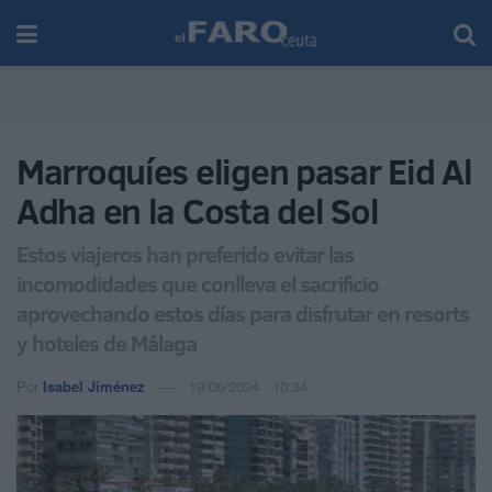
Marroquíes eligen pasar Eid Al
Adha en la Costa del Sol
Estos viajeros han preferido evitar las
incomodidades que conlleva el sacrificio
aprovechando estos días para disfrutar en resorts
y hoteles de Málaga
Por
Isabel Jiménez
19/06/2024 - 10:34