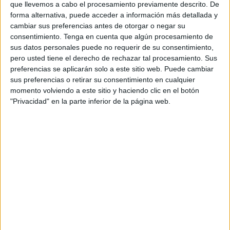
que llevemos a cabo el procesamiento previamente descrito. De
medios de comunicación marroquíes como
agadirtv.ma
.
forma alternativa, puede acceder a información más detallada y
cambiar sus preferencias antes de otorgar o negar su
Estos viajeros han aprovechado las atractivas ofertas de
consentimiento.
Tenga en cuenta que algún procesamiento de
los resorts y hoteles españoles, buscando evitar el
sus datos personales puede no requerir de su consentimiento,
ambiente tradicional que acompaña a este importante
pero usted tiene el derecho de rechazar tal procesamiento. Sus
conmemoración religiosa en Marruecos.
preferencias se aplicarán solo a este sitio web. Puede cambiar
sus preferencias o retirar su consentimiento en cualquier
Durante la Pascua del Cordero, las calles y callejuelas de
momento volviendo a este sitio y haciendo clic en el botón
"Privacidad" en la parte inferior de la página web.
Marruecos se llenan de hornos asando cabezas y
carniceros con sus utensilios, una imagen que algunos
prefieren evitar.
Los elevados costes asociados con la celebración del Eid
Al Adha y las diversas incomodidades que conlleva el
sacrificio, el desollamiento, y el corte de la carne han
llevado a muchas familias marroquíes a optar por pasar
sus vacaciones en el sur de España.
En lugar de lidiar con estos aspectos del ritual en casa,