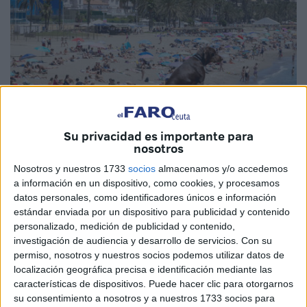
Su privacidad es importante para
nosotros
EFE
Nosotros y nuestros 1733
socios
almacenamos y/o accedemos
a información en un dispositivo, como cookies, y procesamos
datos personales, como identificadores únicos e información
estándar enviada por un dispositivo para publicidad y contenido
personalizado, medición de publicidad y contenido,
En la semana previa al
Eid Al Adha
se ha visto un
investigación de audiencia y desarrollo de servicios.
Con su
incremento significativo en el número de marroquíes que
permiso, nosotros y nuestros socios podemos utilizar datos de
han reservado hoteles en la Costa del Sol (Málaga) para
localización geográfica precisa e identificación mediante las
disfrutar de unas cortas vacaciones de dos o tres días,
características de dispositivos. Puede hacer clic para otorgarnos
su consentimiento a nosotros y a nuestros 1733 socios para
coincidiendo con la
Fiesta del Sacrificio
, según informan