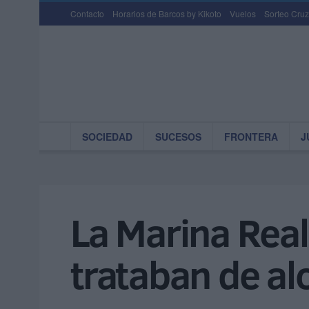
Contacto
Horarios de Barcos by Kikoto
Vuelos
Sorteo Cruz
SOCIEDAD
SUCESOS
FRONTERA
J
La Marina Real
trataban de al