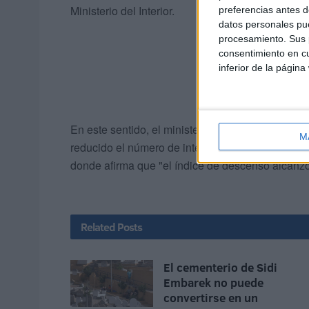
Ministerio del Interior.
preferencias antes d
datos personales pue
procesamiento. Sus p
consentimiento en cu
inferior de la página
En este sentido, el ministerio marroquí ha afirmad
M
reducido el número de intentos de emigración irr
donde afirma que "el índice de descenso alcanzó
Related
Posts
El cementerio de Sidi
Embarek no puede
convertirse en un