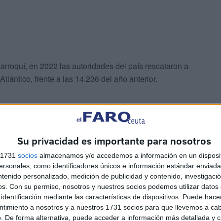
marroquí, en 2022 las autoridades del país rescataron a
lántico, frente a las 14.236 del año anterior.
Su privacidad es importante para nosotros
s 1731
socios
almacenamos y/o accedemos a información en un disposit
des marroquíes han rescatado de aguas del sur de
sonales, como identificadores únicos e información estándar enviada 
onas migrantes de embarcaciones que se dirigían a las
ntenido personalizado, medición de publicidad y contenido, investigaci
os.
Con su permiso, nosotros y nuestros socios podemos utilizar datos 
identificación mediante las características de dispositivos. Puede hacer
ntimiento a nosotros y a nuestros 1731 socios para que llevemos a ca
 subsaharianos, según los datos facilitados a EFE por el
. De forma alternativa, puede acceder a información más detallada y 