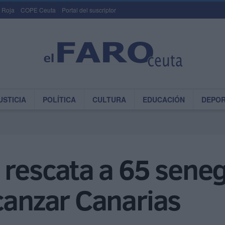
 Roja
COPE Ceuta
Portal del suscriptor
USTICIA
POLÍTICA
CULTURA
EDUCACIÓN
DEPO
 rescata a 65 sene
canzar Canarias