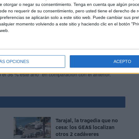
e otorgar o negar su consentimiento.
Tenga en cuenta que algún proc
de no requerir de su consentimiento, pero usted tiene el derecho de r
referencias se aplicarán solo a este sitio web. Puede cambiar sus pref
alquier momento volviendo a este sitio y haciendo clic en el botón "Pri
 web.
o que, gracias a la vigilancia de las playas, "se ha
ÁS OPCIONES
ACEPTO
egular hacia Europa", sobre todo en la zona atlántica,
 el 36 % este año" en comparación con el anterior.
Tarajal, la tragedia que no
cesa: los GEAS localizan
otros 2 cadáveres