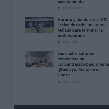
asentamiento
HACE 28 MINUTOS
Horario y dónde ver el XII
Trofeo de Feria: un Ceuta-
Málaga para terminar la
pretemporada
HACE 1 HORA
Las cuatro culturas
convocan una
concentración bajo el lema
'¡Basta ya, Ceuta no se
rinde!'
HACE 2 HORAS