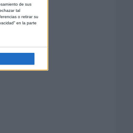
esamiento de sus
echazar tal
erencias o retirar su
vacidad" en la parte