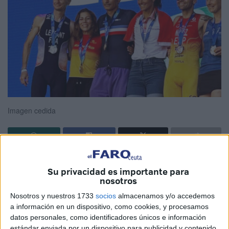
Imagen cedida
La atleta de Ceuta
María Bohórquez
ha logrado una plata
Su privacidad es importante para
mundial histórica este jueves en el
Campeonato Mundial
nosotros
de Duatlón Cross celebrado en Pontevedra
. La proeza
Nosotros y nuestros 1733
socios
almacenamos y/o accedemos
la ha conseguido en su grupo de edad. Además, fue la
a información en un dispositivo, como cookies, y procesamos
primera española en cruzar la meta y tercera en la
datos personales, como identificadores únicos e información
clasificación general de la prueba.
estándar enviada por un dispositivo para publicidad y contenido