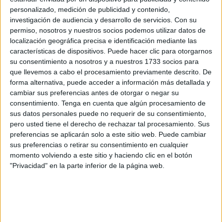
personalizado, medición de publicidad y contenido,
“El resultado ha sido mucho mayor de lo que yo esperaba”,
investigación de audiencia y desarrollo de servicios.
Con su
comenta María. Su intención fue ir a divertirse y a disfrutar
permiso, nosotros y nuestros socios podemos utilizar datos de
localización geográfica precisa e identificación mediante las
del deporte. “
Yo entrené duro para representar lo mejor
características de dispositivos. Puede hacer clic para otorgarnos
posible a Ceuta y a España
”, cuenta. “Vuelvo a casa muy
su consentimiento a nosotros y a nuestros 1733 socios para
contenta”.
que llevemos a cabo el procesamiento previamente descrito. De
forma alternativa, puede acceder a información más detallada y
La prueba
cambiar sus preferencias antes de otorgar o negar su
consentimiento.
Tenga en cuenta que algún procesamiento de
sus datos personales puede no requerir de su consentimiento,
La prueba comenzó con una prueba a pie, una carrera de
pero usted tiene el derecho de rechazar tal procesamiento. Sus
6km con bastante desnivel. “Me
encontré bastante bien
preferencias se aplicarán solo a este sitio web. Puede cambiar
corriendo
y cuando me di cuenta me vi liderando mi grupo
sus preferencias o retirar su consentimiento en cualquier
momento volviendo a este sitio y haciendo clic en el botón
de edad”, cuenta
María Bohórquez
. “
De no pensar en
"Privacidad" en la parte inferior de la página web.
podio a, de repente, verme en los primeros puestos
me
motivó demasiado, y el sobreesfuerzo lo pagué después”,
añade.
Tras ello, llegó la prueba de bici, la que más le iba a costar