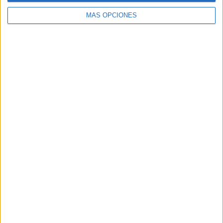
MÁS OPCIONES
La nadadora es consciente de que “no todas las chicas
nadan mariposa, puesto que es una de las más duras”. Es
por ello que “está costando que me quiten el récord”, pero