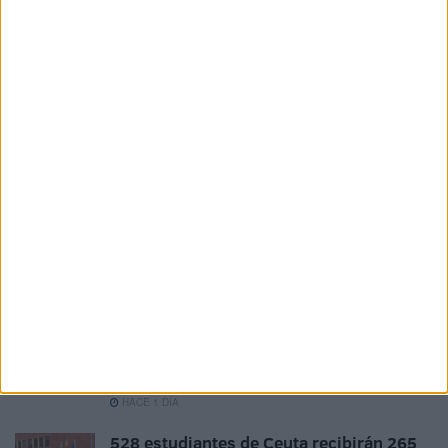
Natación
Related
Posts
La contracrónica del Ceuta-Málaga:
Faltan fichajes, pero sobran los motivos
para ilusionarse
HACE 6 HORAS
Al menos 6 colegios de Ceuta sufren
entradas y daños a casi un mes del inicio
del curso
HACE 8 HORAS
La AD Ceuta conquista el XII Trofeo de
Feria (2-1)
HACE 1 DÍA
528 estudiantes de Ceuta recibirán 265