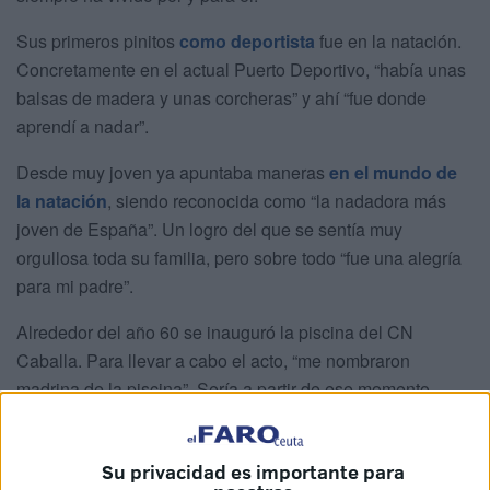
Sus primeros pinitos
como deportista
fue en la natación.
Concretamente en el actual Puerto Deportivo, “había unas
balsas de madera y unas corcheras” y ahí “fue donde
aprendí a nadar”.
Desde muy joven ya apuntaba maneras
en el mundo de
la natación
, siendo reconocida como “la nadadora más
joven de España”. Un logro del que se sentía muy
orgullosa toda su familia, pero sobre todo “fue una alegría
para mi padre”.
Alrededor del año 60 se inauguró la piscina del CN
Caballa. Para llevar a cabo el acto, “me nombraron
madrina de la piscina”. Sería a partir de ese momento
cuando comenzaría la vida deportiva de Mari Carmen
Bernet.
Su privacidad es importante para