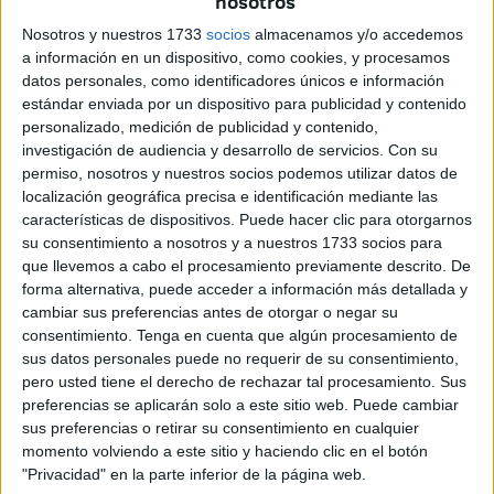
nosotros
La nadadora tenía grandes cualidades en el agua, sobre
todo en las modalidades de “Mariposa, 200 Estilos, 100
Nosotros y nuestros 1733
socios
almacenamos y/o accedemos
Libres y 50 Libres”, pues en lo que más destacaba era “en
a información en un dispositivo, como cookies, y procesamos
datos personales, como identificadores únicos e información
las pruebas de velocidad”.
estándar enviada por un dispositivo para publicidad y contenido
personalizado, medición de publicidad y contenido,
investigación de audiencia y desarrollo de servicios.
Con su
permiso, nosotros y nuestros socios podemos utilizar datos de
localización geográfica precisa e identificación mediante las
características de dispositivos. Puede hacer clic para otorgarnos
su consentimiento a nosotros y a nuestros 1733 socios para
que llevemos a cabo el procesamiento previamente descrito. De
forma alternativa, puede acceder a información más detallada y
cambiar sus preferencias antes de otorgar o negar su
consentimiento.
Tenga en cuenta que algún procesamiento de
sus datos personales puede no requerir de su consentimiento,
pero usted tiene el derecho de rechazar tal procesamiento. Sus
preferencias se aplicarán solo a este sitio web. Puede cambiar
sus preferencias o retirar su consentimiento en cualquier
momento volviendo a este sitio y haciendo clic en el botón
Sería a los 12 años cuando
Mari Carmen Bernet
participó
"Privacidad" en la parte inferior de la página web.
en su primera travesía. Concretamente fue “la Travesía del