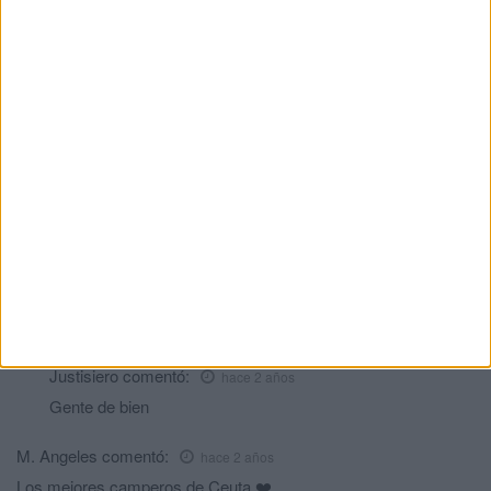
cocinando.
Nunca olvidaremos ese trato tan exquisito que hemos
recibimos cuando aún mi señora y yo éramos novios, allá por
1994.
Un abrazo muy fuerte y cuidaros mucho ?
Paco
comentó:
hace 2 años
Habrá que comerse un buen bocata de despedida!! Grande este
señor!
Un ex del hospital
comentó:
hace 2 años
Anda que no nos han quitado el hambre a los trabajadores del
hospital de cruz roja en las guardias de noche!!!!
Justisiero
comentó:
hace 2 años
Gente de bien
M. Angeles
comentó:
hace 2 años
Los mejores camperos de Ceuta ❤️