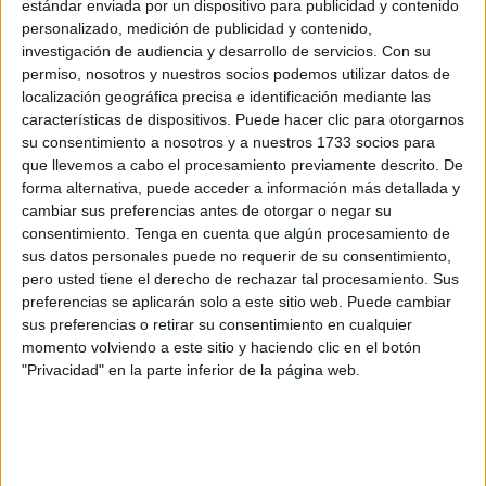
estándar enviada por un dispositivo para publicidad y contenido
personalizado, medición de publicidad y contenido,
investigación de audiencia y desarrollo de servicios.
Con su
permiso, nosotros y nuestros socios podemos utilizar datos de
localización geográfica precisa e identificación mediante las
características de dispositivos. Puede hacer clic para otorgarnos
su consentimiento a nosotros y a nuestros 1733 socios para
“Lo que más nos importa”, advierte él, menos coqueto, “es
que llevemos a cabo el procesamiento previamente descrito. De
forma alternativa, puede acceder a información más detallada y
el reconocimiento de la clientela, que nos dice unas cosas
cambiar sus preferencias antes de otorgar o negar su
que son normales, desde críos que llevan 34 años
consentimiento.
Tenga en cuenta que algún procesamiento de
viniendo y ahora lo hacen con sus hijos o sus nietos...”. “A
sus datos personales puede no requerir de su consentimiento,
mí se me van a saltar muchas veces las lágrimas”, augura
pero usted tiene el derecho de rechazar tal procesamiento. Sus
preferencias se aplicarán solo a este sitio web. Puede cambiar
emocionado. “Vamos a terminar y recoger lo nuestro y si
sus preferencias o retirar su consentimiento en cualquier
aparece alguna familia que de verdad tenga interés en
momento volviendo a este sitio y haciendo clic en el botón
buscarse la vida honradamente como hicimos nosotros,
"Privacidad" en la parte inferior de la página web.
quizá podría ser la idónea para plantearnos un alquiler o
un traspaso”, apunta.
La historia empezó un 28 de diciembre de 1990 poco