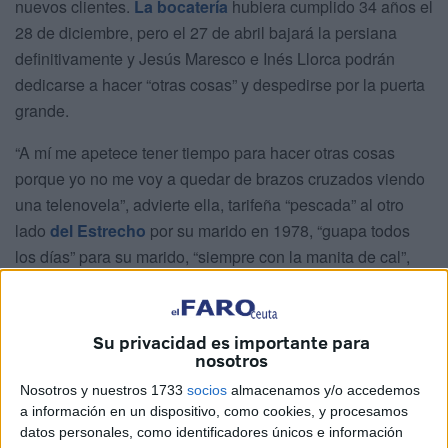
nuevos clientes.
La bocatería
hubiera cumplido 34 años el
28 de diciembre, pero el 27 de abril bajará la persiana
definitivamente y Jesús Maresco e Inés Llorca podrán
dedicarse a hacer “otras cosas” y despedirse por la puerta
grande.
“A mí me apetece tener tiempo para hacer otras cosas
porque yo no me voy a quedar de brazos cruzados viendo
una telenovela”, advierte ella, tarifeña “pescada” al otro
lado
del Estrecho
por su marido en 1978, “guapa todos
los días” para su marido, “siempre con la manita de cal”,
bromea ella citando un dicho de su tierra natal.
Su privacidad es importante para
nosotros
Nosotros y nuestros 1733
socios
almacenamos y/o accedemos
a información en un dispositivo, como cookies, y procesamos
datos personales, como identificadores únicos e información