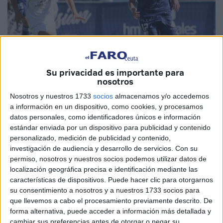
Su privacidad es importante para
nosotros
Foto: Marbella FC
Nosotros y nuestros 1733
socios
almacenamos y/o accedemos
a información en un dispositivo, como cookies, y procesamos
datos personales, como identificadores únicos e información
estándar enviada por un dispositivo para publicidad y contenido
El Betis de Hadú de Ceuta perdió
, como era previsible,
personalizado, medición de publicidad y contenido,
investigación de audiencia y desarrollo de servicios.
Con su
ante el Marbella FC
, en un partido que no tuvo ninguna
permiso, nosotros y nuestros socios podemos utilizar datos de
historia y quedó eliminado de la Copa Federación.
localización geográfica precisa e identificación mediante las
características de dispositivos. Puede hacer clic para otorgarnos
Los marbellíes jugaron su partido con total tranquilidad y
su consentimiento a nosotros y a nuestros 1733 socios para
golearon a un rival, que no dio muestras de poder hacer
que llevemos a cabo el procesamiento previamente descrito. De
nada para frenar el potencial del rival.
forma alternativa, puede acceder a información más detallada y
cambiar sus preferencias antes de otorgar o negar su