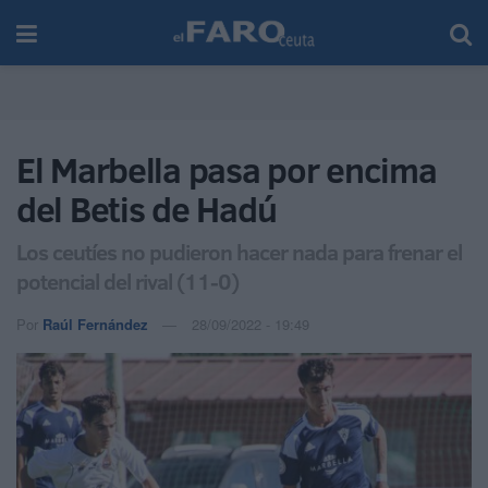
El Marbella pasa por encima
del Betis de Hadú
Los ceutíes no pudieron hacer nada para frenar el
potencial del rival (11-0)
Por
Raúl Fernández
28/09/2022 - 19:49