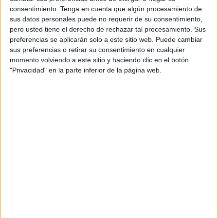
La diferencia entre los dos equipos, uno es de Regional
consentimiento.
Tenga en cuenta que algún procesamiento de
sus datos personales puede no requerir de su consentimiento,
Preferente y el otro es de
Tercera División RFEF
, pero
pero usted tiene el derecho de rechazar tal procesamiento. Sus
con aspiraciones de ascenso, se dejó notar desde el
preferencias se aplicarán solo a este sitio web. Puede cambiar
minuto uno de partido.
sus preferencias o retirar su consentimiento en cualquier
momento volviendo a este sitio y haciendo clic en el botón
De salida, los locales tomaron el balón y nunca lo
"Privacidad" en la parte inferior de la página web.
perdieron. En los primeros minutos ya se pudo comprobar
que el Betis de Hadú iba a pasarlo francamente mal.
El conjunto de la Costa del Sol solo tardó ocho minutos en
marcar el primer tanto, obra de Juanpe. Cuatro minutos
después fue Marcos Corral el que pondría el segundo
tanto. Antes del minuto 15, los ceutíes ya perdían por 3-0,
en el segundo gol de Corral.
Las ocasiones seguían suciéndose solo para una portería,
mientras que el Betis de Hadú solo intentaba sacar el
balón como podía. Pero los goles no iban a tardar en