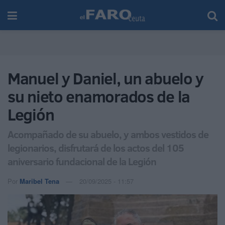
Manuel y Daniel, un abuelo y
su nieto enamorados de la
Legión
Acompañado de su abuelo, y ambos vestidos de
legionarios, disfrutará de los actos del 105
aniversario fundacional de la Legión
Por
Maribel Tena
20/09/2025 - 11:57