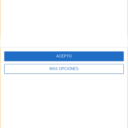
ACEPTO
MÁS OPCIONES
Daniel: “Me gusta mucho” la Legión
Por su parte, el pequeño Daniel ha contado que
“me
gusta mucho” la Legión
y el vivir esta pasión con su
abuelo.
De su mano, el pequeño ha asegurado que se sabe ‘El
novio de la muerte’, aunque le daba vergüenza cantarlo.