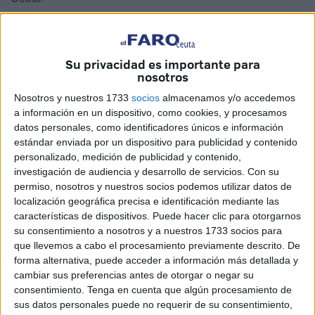
Manuel Valverde,
el abuelo, es quien le ha transmitido
ese sentimiento a su nieto
y cada que vez que pueden
Su privacidad es importante para
disfrutan de los actos de la Legión tanto en la Península
nosotros
como en la ciudad autónoma.
Nosotros y nuestros 1733
socios
almacenamos y/o accedemos
Según ha contado Valverde, su vinculación con Ceuta
a información en un dispositivo, como cookies, y procesamos
datos personales, como identificadores únicos e información
viene “por la Legión y mi trabajo”. Y es que, él estuvo
estándar enviada por un dispositivo para publicidad y contenido
varios años trabajando aquí en la obra y también hizo el
personalizado, medición de publicidad y contenido,
servicio militar obligatorio.
investigación de audiencia y desarrollo de servicios.
Con su
permiso, nosotros y nuestros socios podemos utilizar datos de
Además, su hija
, Raquel, la madre del pequeño Daniel,
localización geográfica precisa e identificación mediante las
comenzó aquí sus estudios de enfermería.
características de dispositivos. Puede hacer clic para otorgarnos
su consentimiento a nosotros y a nuestros 1733 socios para
que llevemos a cabo el procesamiento previamente descrito. De
forma alternativa, puede acceder a información más detallada y
cambiar sus preferencias antes de otorgar o negar su
consentimiento.
Tenga en cuenta que algún procesamiento de
sus datos personales puede no requerir de su consentimiento,