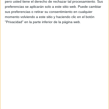
pero usted tiene el derecho de rechazar tal procesamiento. Sus
preferencias se aplicarán solo a este sitio web. Puede cambiar
sus preferencias o retirar su consentimiento en cualquier
momento volviendo a este sitio y haciendo clic en el botón
"Privacidad" en la parte inferior de la página web.
Ceuta, siempre en su corazón
Por todo ello,
Ceuta y la Legión ocupan un lugar
importante
en la vida de Manuel y siempre que tiene
ocasión disfruta de ellas.
Esas pasiones han traído este fin de semana a esta familia
desde Córdoba a Ceuta. Han llegado para
disfrutar del
105 aniversario fundacional de la Legión
.
Antes de la parada militar que se celebra este sábado en