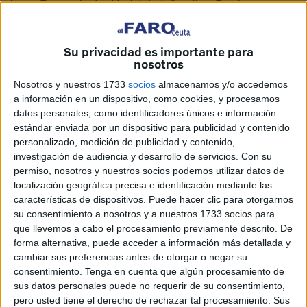
lema: Frente al odio: Visibilidad, Orgullo y Resiliencia, con
lo que las asociaciones convocantes persiguen un doble
objetivo: denunciar los discursos de odio que se vierten
Su privacidad es importante para
contra el colectivo y reclamar la defensa de las leyes que
nosotros
han dotado de derechos a las personas LGTBI, y que
Nosotros y nuestros 1733
socios
almacenamos y/o accedemos
deberán ser ampliadas con la Ley Estatal LGTBI y Trans.
a información en un dispositivo, como cookies, y procesamos
datos personales, como identificadores únicos e información
La familia socialista está especialmente preocupada por el
estándar enviada por un dispositivo para publicidad y contenido
terrible aumento de los delitos de odio motivados por la
personalizado, medición de publicidad y contenido,
orientación y la identidad sexual de las víctimas, y por ello,
investigación de audiencia y desarrollo de servicios.
Con su
permiso, nosotros y nuestros socios podemos utilizar datos de
desde el Gobierno hemos implementado el II Plan de
localización geográfica precisa e identificación mediante las
Acción contra los Delitos de Odio, con el que se mejorará
características de dispositivos. Puede hacer clic para otorgarnos
el trato a las víctimas con el objetivo de darles una
su consentimiento a nosotros y a nuestros 1733 socios para
atención adecuada que permita, además, hacer aflorar
que llevemos a cabo el procesamiento previamente descrito. De
forma alternativa, puede acceder a información más detallada y
muchos de los delitos que se quedan sin denunciar,
cambiar sus preferencias antes de otorgar o negar su
aproximadamente el 90% de los mismos.
consentimiento.
Tenga en cuenta que algún procesamiento de
sus datos personales puede no requerir de su consentimiento,
También estamos completando la tramitación
pero usted tiene el derecho de rechazar tal procesamiento. Sus