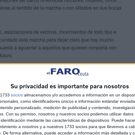
ivas al sentido de la marcha o con silbatos en sus bocas
l, asociaciones de vecinos, movimientos de todo tipo e
 secundado esta marcha para dejar claro que hay mucho
puesta a aguantar a aquellos que quieren romperla con
futuro.
o importante se unía a la marcha que, conforme iba
, con más personas unidas, con más vecinos de Ceuta
Su privacidad es importante para nosotros
 convivencia nunca ha sonado tantas veces y tan fuerte
al’, ‘tolerancia cero al fascismo’… se leía en algunas de
s 1733
socios
almacenamos y/o accedemos a información en un disposit
sonales, como identificadores únicos e información estándar enviada 
asada por los participantes. Y también llegaron los
ntenido personalizado, medición de publicidad y contenido, investigaci
as dimisión!’ o ‘fuera Vox’.
os.
Con su permiso, nosotros y nuestros socios podemos utilizar datos 
identificación mediante las características de dispositivos. Puede hacer
ntimiento a nosotros y a nuestros 1733 socios para que llevemos a ca
. De forma alternativa, puede acceder a información más detallada y 