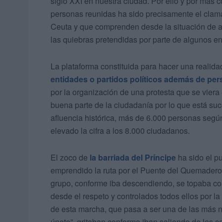
siglo XXI en nuestra ciudad. Por ello y por más 
personas reunidas ha sido precisamente el clama
Ceuta y que comprenden desde la situación de as
las quiebras pretendidas por parte de algunos en
La plataforma constituida para hacer una realida
entidades o partidos políticos además de per
por la organización de una protesta que se viera 
buena parte de la ciudadanía por lo que está su
afluencia histórica, más de 6.000 personas segú
elevado la cifra a los 8.000 ciudadanos.
El zoco de
la barriada del Príncipe
ha sido el p
emprendido la ruta por el Puente del Quemadero
grupo, conforme iba descendiendo, se topaba c
desde el respeto y controlados todos ellos por la
de esta marcha, que pasa a ser una de las más 
únete”, gritaban conforme iban saliendo de los 