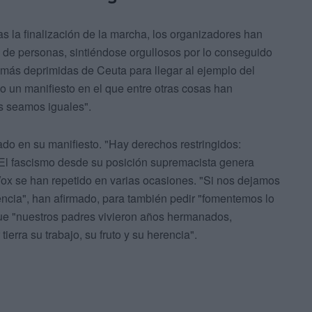
as la finalización de la marcha, los organizadores han
a de personas, sintiéndose orgullosos por lo conseguido
 más deprimidas de Ceuta para llegar al ejemplo del
ído un manifiesto en el que entre otras cosas han
s seamos iguales".
o en su manifiesto. "Hay derechos restringidos:
. El fascismo desde su posición supremacista genera
Vox se han repetido en varias ocasiones. "Si nos dejamos
encia", han afirmado, para también pedir "fomentemos lo
que "nuestros padres vivieron años hermanados,
ierra su trabajo, su fruto y su herencia".