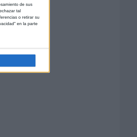
esamiento de sus
echazar tal
erencias o retirar su
vacidad" en la parte