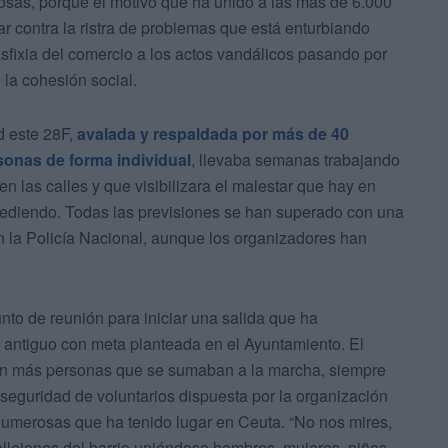
cosas, porque el motivo que ha unido a las más de 6.000
r contra la ristra de problemas que está enturbiando
fixia del comercio a los actos vandálicos pasando por
 la cohesión social.
d este 28F,
avalada y respaldada por más de 40
sonas de forma individual
, llevaba semanas trabajando
en las calles y que visibilizara el malestar que hay en
cediendo. Todas las previsiones se han superado con una
n la Policía Nacional, aunque los organizadores han
unto de reunión para iniciar una salida que ha
 antiguo con meta planteada en el Ayuntamiento. El
on más personas que se sumaban a la marcha, siempre
 seguridad de voluntarios dispuesta por la organización
numerosas que ha tenido lugar en Ceuta. “No nos mires,
callejones del barrio uniéndose hombres, mujeres, niños…