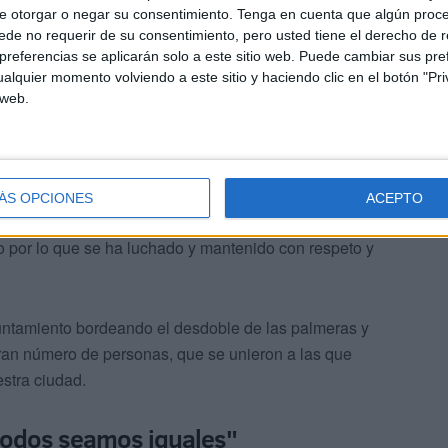
e otorgar o negar su consentimiento.
Tenga en cuenta que algún proc
de no requerir de su consentimiento, pero usted tiene el derecho de r
referencias se aplicarán solo a este sitio web. Puede cambiar sus pref
alquier momento volviendo a este sitio y haciendo clic en el botón "Pri
bre las 18:00 llegaba la marcha a la barriada de San José
 web.
e personas que estaban esperando sumarse a la gran
rotestas. Todo bajo control como se previó desde un
jóvenes y adultos mostraban pancartas con leyendas como
n’, ‘soy musulmana y con orgullo’ o ‘soy español, ¿lo
ÁS OPCIONES
ACEPTO
mente apuesta por la convivencia está cansada, harta y
 por lo que se ha luchado y mantenido con respeto y
yuntamiento bordeando el desdoble de las palmeras y
ran número de personas, que se unieron a las que
estra ciudad.
todos seamos iguales"