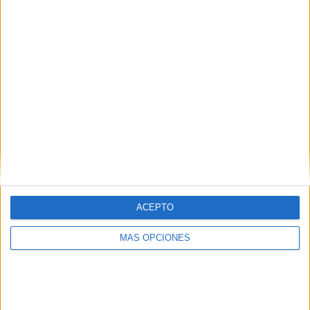
Ojalá que muy pronto podamos darles aquí en Ceuta, el
adiós digno que merecen.
Por siempre en mi corazón, Mandy.
Con todo mi amor,
Tú humana que no te olvida.
Movimiento Ciudadano para la Dignidad Animal
ACEPTO
Related
Posts
MÁS OPCIONES
Qué pena, qué pena
HACE 3 HORAS
Defender a Ceuta, está por encima de las
siglas