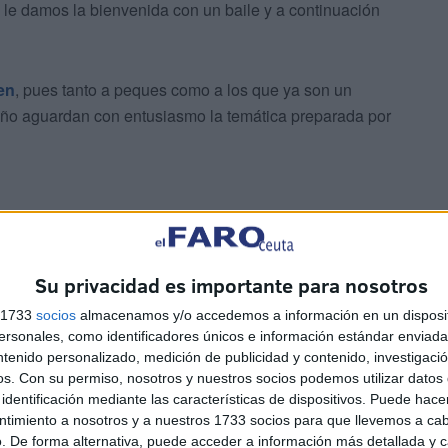
r, le damos la bienvenida con un baile y a continuación
en
, pues tanto a peques como a los que ya son un
año aguardan con entusiasmo la temática preparada por
Su privacidad es importante para nosotros
stos, los gritos, el baile y la música.
s 1733
socios
almacenamos y/o accedemos a información en un disposit
sonales, como identificadores únicos e información estándar enviada 
ntenido personalizado, medición de publicidad y contenido, investigaci
 según ha contado María Villatoro, maestra de Primaria,
os.
Con su permiso, nosotros y nuestros socios podemos utilizar datos 
yer desde “la hora de la comida hasta las siete de la
identificación mediante las características de dispositivos. Puede hacer
ntimiento a nosotros y a nuestros 1733 socios para que llevemos a ca
. De forma alternativa, puede acceder a información más detallada y 