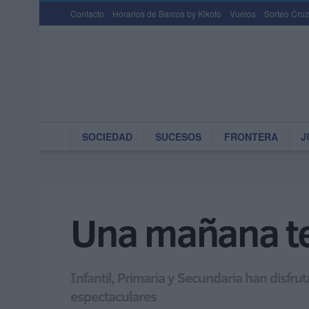
Contacto
Horarios de Barcos by Kikoto
Vuelos
Sorteo Cruz
SOCIEDAD
SUCESOS
FRONTERA
J
Una mañana ter
Infantil, Primaria y Secundaria han disfrut
espectaculares