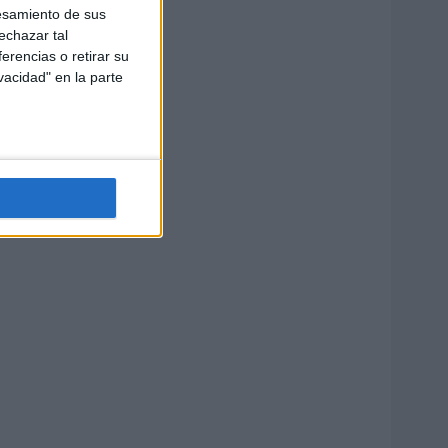
esamiento de sus
echazar tal
erencias o retirar su
vacidad" en la parte