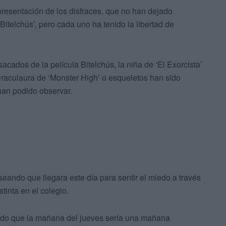
presentación de los disfraces, que no han dejado
‘Bitelchús’, pero cada uno ha tenido la libertad de
acados de la película Bitelchús, la niña de ‘El Exorcista’
Draculaura de ‘Monster High’ o esqueletos han sido
han podido observar.
ando que llegara este día para sentir el miedo a través
stinta en el colegio.
ado que la mañana del jueves sería una mañana