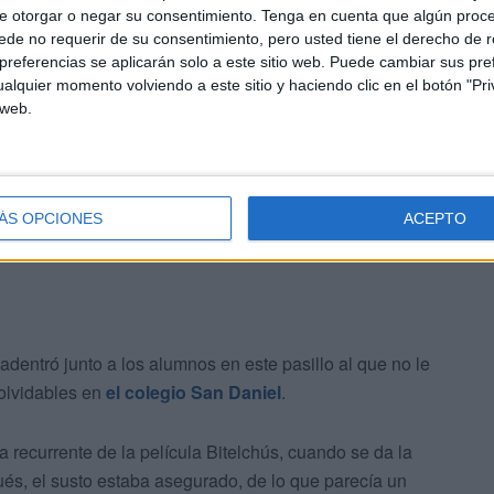
e otorgar o negar su consentimiento.
Tenga en cuenta que algún proc
e los chicos “se lleven diferentes sustos y pasen por
de no requerir de su consentimiento, pero usted tiene el derecho de r
referencias se aplicarán solo a este sitio web. Puede cambiar sus pref
alquier momento volviendo a este sitio y haciendo clic en el botón "Pri
 web.
 asegurado que los alumnos han asistidos vestidos de una
bién ha trasladado que todos los años el profesorado
illo del terror para sorprender a todos los cursos.
ÁS OPCIONES
ACEPTO
adentró junto a los alumnos en este pasillo al que no le
nolvidables en
el colegio San Daniel
.
 recurrente de la película Bitelchús, cuando se da la
és, el susto estaba asegurado, de lo que parecía un