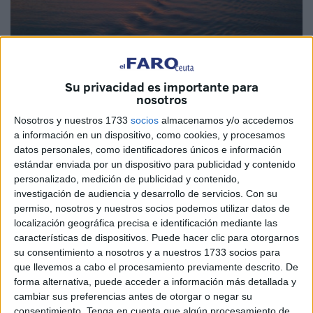
Imagen de archivo
Su privacidad es importante para
nosotros
Nosotros y nuestros 1733
socios
almacenamos y/o accedemos
Ayer vi a una mujer enfrascada en un espíritu de
a información en un dispositivo, como cookies, y procesamos
supervivencia, donde las normas médicas prevalecían
datos personales, como identificadores únicos e información
ante el frío reinante, y las pocas ganas de salir del refugio
estándar enviada por un dispositivo para publicidad y contenido
natural de nuestras casas. También estaba presente la
personalizado, medición de publicidad y contenido,
investigación de audiencia y desarrollo de servicios.
Con su
falta de su marido, que Dios lo tenga acogido en su Santa
permiso, nosotros y nuestros socios podemos utilizar datos de
Gloria.
localización geográfica precisa e identificación mediante las
características de dispositivos. Puede hacer clic para otorgarnos
Y ese temor de poder tener cualquier accidente metabólico
su consentimiento a nosotros y a nuestros 1733 socios para
le hace emprender una ruta diaria por los cuatro costados
que llevemos a cabo el procesamiento previamente descrito. De
de nuestra querida Ciudad Autónoma de Ceuta. Esta vez
forma alternativa, puede acceder a información más detallada y
cambiar sus preferencias antes de otorgar o negar su
tuve la suerte de verla y hablar con ella.
consentimiento.
Tenga en cuenta que algún procesamiento de