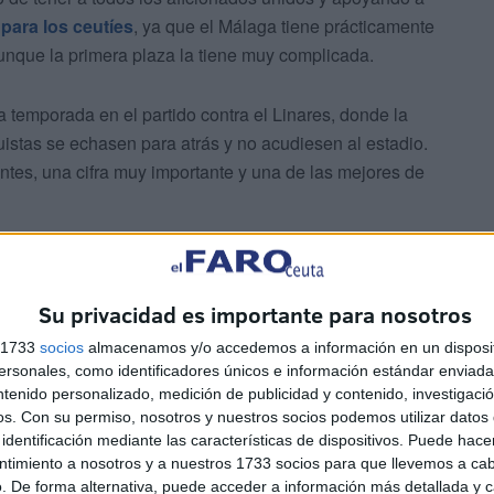
para los ceutíes
, ya que el Málaga tiene prácticamente
aunque la primera plaza la tiene muy complicada.
a temporada en el partido contra el Linares, donde la
stas se echasen para atrás y no acudiesen al estadio.
ntes, una cifra muy importante y una de las mejores de
Su privacidad es importante para nosotros
s 1733
socios
almacenamos y/o accedemos a información en un disposit
sonales, como identificadores únicos e información estándar enviada 
os que animen al conjunto malaguista. Hay que
ntenido personalizado, medición de publicidad y contenido, investigaci
de unos 30.000 espectadores, con lo que serán muchos
os.
Con su permiso, nosotros y nuestros socios podemos utilizar datos 
identificación mediante las características de dispositivos. Puede hacer
ntimiento a nosotros y a nuestros 1733 socios para que llevemos a ca
. De forma alternativa, puede acceder a información más detallada y 