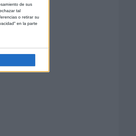
esamiento de sus
echazar tal
erencias o retirar su
vacidad" en la parte