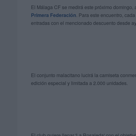
El Málaga CF se medirá este próximo domingo, a
Primera Federación
. Para este encuentro, cada
entradas con el mencionado descuento desde aye
El conjunto malacitano lucirá la camiseta conme
edición especial y limitada a 2.000 unidades.
El club quiere llenar 'La Rosaleda' con el objeti