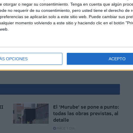
e otorgar o negar su consentimiento.
Tenga en cuenta que algún proc
de no requerir de su consentimiento, pero usted tiene el derecho de r
referencias se aplicarán solo a este sitio web. Puede cambiar sus pref
alquier momento volviendo a este sitio y haciendo clic en el botón "Pri
 web.
que se venderán 700 entradas para ver el partido
,
 en puestos de play-off de ascenso si son capaces de
ÁS OPCIONES
ACEPTO
II
El 'Murube' se pone a punto:
todas las obras previstas, al
detalle
HACE 1 DÍA