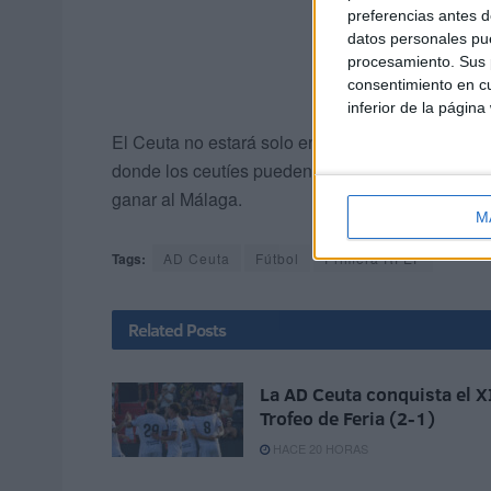
preferencias antes d
datos personales pue
procesamiento. Sus p
consentimiento en cu
inferior de la página
El Ceuta no estará solo en este compromiso,
ya 
donde los ceutíes pueden seguir una semana más
ganar al Málaga.
M
Tags:
AD Ceuta
Fútbol
Primera RFEF
Related
Posts
La AD Ceuta conquista el X
Trofeo de Feria (2-1)
HACE 20 HORAS