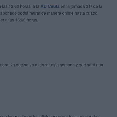
 las 12:00 horas, a la
AD Ceuta
en la jornada 31ª de la
 abonado podrá retirar de manera online hasta cuatro
r a las 16:00 horas.
morativa que se va a lanzar esta semana y que será una
vo de tener a todos los aficionados unidos y apoyando a