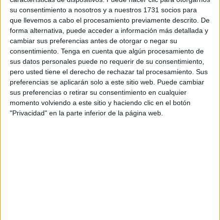
El Ceuta había lanzado un comunicado, en el que decía
su consentimiento a nosotros y a nuestros 1731 socios para
que:
que llevemos a cabo el procesamiento previamente descrito. De
forma alternativa, puede acceder a información más detallada y
"Desde el Málaga CF, actualmente se han puesto a
cambiar sus preferencias antes de otorgar o negar su
disposición del club una cantidad limitada de entradas
consentimiento.
Tenga en cuenta que algún procesamiento de
sus datos personales puede no requerir de su consentimiento,
para la afición visitante. Debido a la alta demanda que
pero usted tiene el derecho de rechazar tal procesamiento. Sus
está habiendo, hemos solicitado al Málaga CF la
preferencias se aplicarán solo a este sitio web. Puede cambiar
posibilidad de aumentar esta cantidad, para que pueda
sus preferencias o retirar su consentimiento en cualquier
acudir toda la afición que desee hacerlo.
momento volviendo a este sitio y haciendo clic en el botón
"Privacidad" en la parte inferior de la página web.
Dada la buena relación entre clubes y aficiones,
deseamos se acceda a la petición de ampliación y toda la
afición interesada pueda acudir a animar al equipo el
próximo domingo.
Las entradas se pondrán a la venta el martes en las
oficinas del club y mañana ampliaremos la información
con el número de entradas disponibles para la afición