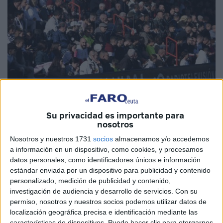
Imagen de archivo
Su privacidad es importante para
nosotros
Nosotros y nuestros 1731
socios
almacenamos y/o accedemos
a información en un dispositivo, como cookies, y procesamos
Las conversaciones entre
el Ceuta
y el Málaga CF han
datos personales, como identificadores únicos e información
llegado finalmente a buen puerto. Después de que
el club
estándar enviada por un dispositivo para publicidad y contenido
caballa
solicitara más entradas para que sus aficionados
personalizado, medición de publicidad y contenido,
investigación de audiencia y desarrollo de servicios.
Con su
pudieran acudir a ‘La Rosaleda’, el conjunto malaguista ha
permiso, nosotros y nuestros socios podemos utilizar datos de
aceptado la petición y finalmente destinará 700 entradas.
localización geográfica precisa e identificación mediante las
características de dispositivos. Puede hacer clic para otorgarnos