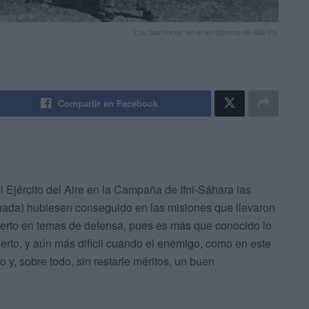
Los 'buchones' en el aeródromo de Sidi Ifni.
Compartir en Facebook
l Ejército del Aire en la Campaña de Ifni-Sáhara las
r nada) hubiesen conseguido en las misiones que llevaron
xperto en temas de defensa, pues es más que conocido lo
esierto, y aún más difícil cuando el enemigo, como en este
io y, sobre todo, sin restarle méritos, un buen