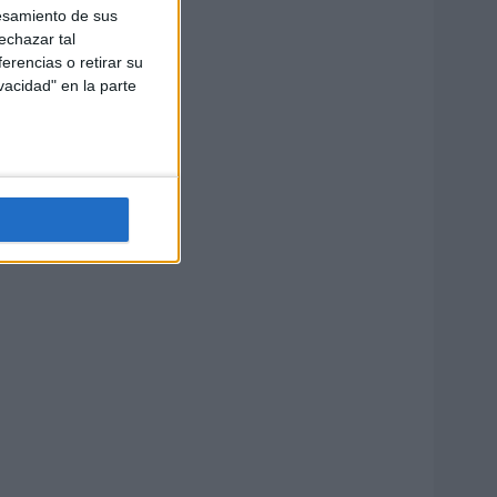
esamiento de sus
echazar tal
erencias o retirar su
vacidad" en la parte