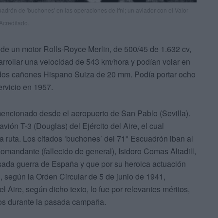
adrón de 'buchones' en las operaciones de Ifni; un aviador con el Valor
Acreditado.
 de un motor Rolls-Royce Merlin, de 500/45 de 1.632 cv,
rrollar una velocidad de 543 km/hora y podían volar en
dos cañones Hispano Suiza de 20 mm. Podía portar ocho
rvicio en 1957.
encionado desde el aeropuerto de San Pablo (Sevilla).
ión T-3 (Douglas) del Ejército del Aire, el cual
la ruta. Los citados ‘buchones’ del 71º Escuadrón iban al
omandante (fallecido de general), Isidoro Comas Altadill,
sada guerra de España y que por su heroica actuación
l, según la Orden Circular de 5 de junio de 1941,
l Aire, según dicho texto, lo fue por relevantes méritos,
cios durante la pasada campaña.