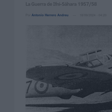
La Guerra de Ifni-Sáhara 1957/58
Por
Antonio Herrero Andreu
18/09/2024 - 04:20