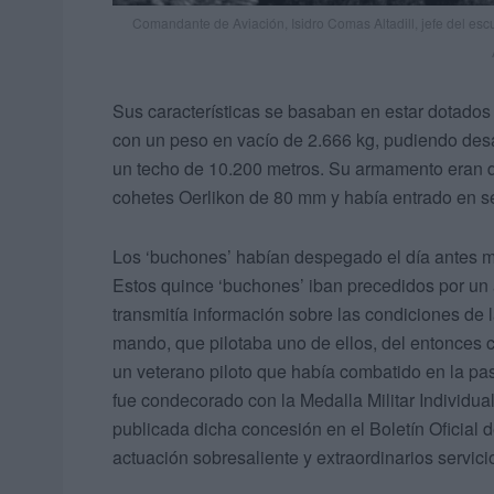
Comandante de Aviación, Isidro Comas Altadill, jefe del escu
Sus características se basaban en estar dotados
con un peso en vacío de 2.666 kg, pudiendo desa
un techo de 10.200 metros. Su armamento eran 
cohetes Oerlikon de 80 mm y había entrado en se
Los ‘buchones’ habían despegado el día antes m
Estos quince ‘buchones’ iban precedidos por un av
transmitía información sobre las condiciones de 
mando, que pilotaba uno de ellos, del entonces c
un veterano piloto que había combatido en la pa
fue condecorado con la Medalla Militar Individua
publicada dicha concesión en el Boletín Oficial de
actuación sobresaliente y extraordinarios servi