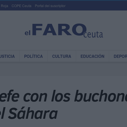
 Roja
COPE Ceuta
Portal del suscriptor
USTICIA
POLÍTICA
CULTURA
EDUCACIÓN
DEPO
efe con los buchon
el Sáhara