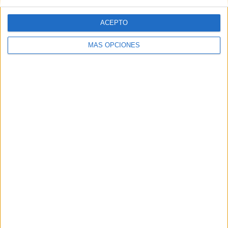
ACEPTO
MÁS OPCIONES
Tags:
Cine
Música
Teatro
Teatro Auditorio del Revellín
Related
Posts
MetalkrüsA estrenará un videoclip con
imágenes de su actuación en el Caballa
Rock Fest 2026
HACE 2 SEMANAS
Festival Ochentero: un viaje al pasado en
las Murallas Reales
HACE 2 SEMANAS
Nacha Pop: “Me sigo divirtiendo