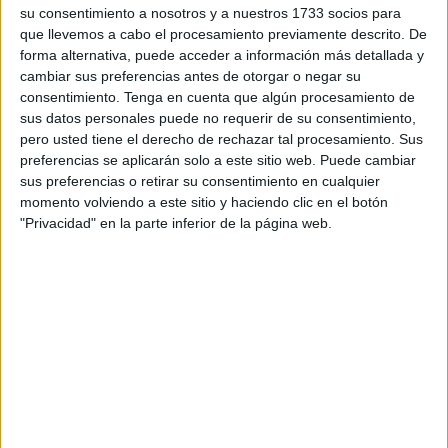
El patio de butacas se ha llenado hasta prácticamente
su consentimiento a nosotros y a nuestros 1733 socios para
completar el aforo con niños y adultos, todos con ganas de
que llevemos a cabo el procesamiento previamente descrito. De
forma alternativa, puede acceder a información más detallada y
disfrutar de un viaje que esperaban fuera inolvidable, a
cambiar sus preferencias antes de otorgar o negar su
través del mundo de Disney.
consentimiento.
Tenga en cuenta que algún procesamiento de
sus datos personales puede no requerir de su consentimiento,
Unos cuantos pequeños, incluso, han asistido disfrazados
pero usted tiene el derecho de rechazar tal procesamiento. Sus
de sus personajes favoritos para hacer de esta una
preferencias se aplicarán solo a este sitio web. Puede cambiar
experiencia fantástica.
sus preferencias o retirar su consentimiento en cualquier
momento volviendo a este sitio y haciendo clic en el botón
Y así ha sido. Cuando las agujas del reloj han marcado
"Privacidad" en la parte inferior de la página web.
apenas unos minutos después de las siete, las luces se
han apagado y los gritos de los niños han inundado el
Revellín
de emoción.
Seguidamente, el escenario se ha llenado de
música
y
color para que los personajes de Disney fueran cobrando
vida de una manera deslumbrante.
Ding Dong y Lumière han aparecido como protagonistas y