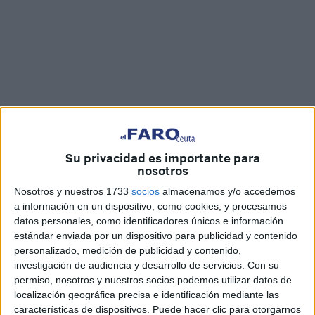
Imágenes: Joaquín Viera
Su privacidad es importante para
nosotros
Nosotros y nuestros 1733
socios
almacenamos y/o accedemos
La magia y la ilusión de
Disney
han invadido todos los
a información en un dispositivo, como cookies, y procesamos
rincones del Teatro Auditorio del Revellín, en Ceuta,
datos personales, como identificadores únicos e información
durante la tarde de este jueves con la puesta en escena
estándar enviada por un dispositivo para publicidad y contenido
personalizado, medición de publicidad y contenido,
del espectáculo
‘¡Qué festín! El musical de los grande
investigación de audiencia y desarrollo de servicios.
Con su
musicales'
de la
compañía Teatropía XXI Artes
permiso, nosotros y nuestros socios podemos utilizar datos de
Escénicas.
localización geográfica precisa e identificación mediante las
características de dispositivos. Puede hacer clic para otorgarnos