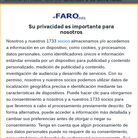
Miguel Ángel Ragel,
caballa de corazón
y
youtuber
por
afición, puso a prueba ese día su amor por su lugar de
nacimiento.
Su privacidad es importante para
nosotros
Ese episodio lo llevó a hablar de la ciudad. “Estoy
Nosotros y nuestros 1733
socios
almacenamos y/o accedemos
orgulloso por poder hacerlo. Me lo dijo un chico. Me
a información en un dispositivo, como cookies, y procesamos
comentó que una profesora les dijo que aquí no se puede
datos personales, como identificadores únicos e información
vivir”, expone el joven.
estándar enviada por un dispositivo para publicidad y contenido
personalizado, medición de publicidad y contenido,
A raíz de ello, prefirió no avivar la discordia y eligió mostrar
investigación de audiencia y desarrollo de servicios.
Con su
permiso, nosotros y nuestros socios podemos utilizar datos de
todo lo que la autonomía puede ofrecer. “Han pasado unos
localización geográfica precisa e identificación mediante las
meses.
Me pareció tremendo
escuchar eso. Es mi ciudad
características de dispositivos. Puede hacer clic para otorgarnos
y la quiero. Expliqué lo que hay. Sé que todos los que
su consentimiento a nosotros y a nuestros 1733 socios para
vienen se enamoran de ella”, cuenta.
que llevemos a cabo el procesamiento previamente descrito. De
forma alternativa, puede acceder a información más detallada y
cambiar sus preferencias antes de otorgar o negar su
‘El Magelus’
consentimiento.
Tenga en cuenta que algún procesamiento de
sus datos personales puede no requerir de su consentimiento,
Aunque no ha grabado mucho contenido por sus calles,