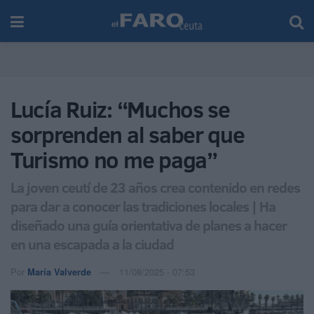
Lucía Ruiz: “Muchos se
sorprenden al saber que
Turismo no me paga”
La joven ceutí de 23 años crea contenido en redes
para dar a conocer las tradiciones locales | Ha
diseñado una guía orientativa de planes a hacer
en una escapada a la ciudad
Por
María Valverde
11/08/2025 - 07:53