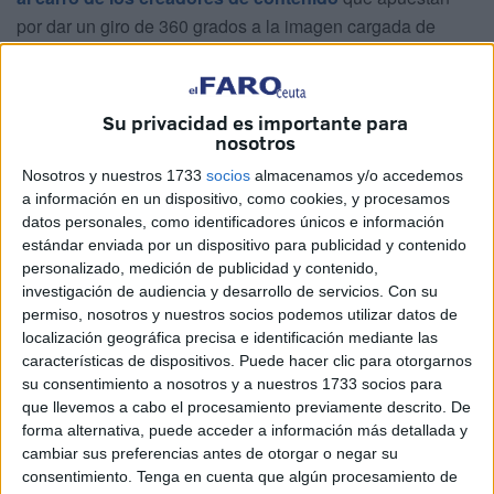
por dar un giro de 360 grados a la imagen cargada de
negatividad que impera en la Península sobre ella.
Sus vídeos muestran con tomas coloridas y bajo su voz las
Su privacidad es importante para
diferentes tradiciones que existen como la romería de San
nosotros
Antonio o la feria y fiestas patronales. No solo se adentran
Nosotros y nuestros 1733
socios
almacenamos y/o accedemos
en las curiosidades de las costumbres caballas. Su perfil,
a información en un dispositivo, como cookies, y procesamos
@27luciar, cuenta con publicaciones que muestran qué
datos personales, como identificadores únicos e información
hacer en la ciudad en una escapada de unos días.
estándar enviada por un dispositivo para publicidad y contenido
personalizado, medición de publicidad y contenido,
La iniciativa de hacer un listado de recomendaciones para
investigación de audiencia y desarrollo de servicios.
Con su
permiso, nosotros y nuestros socios podemos utilizar datos de
el viajero surgió hace tiempo. “Era una idea que tenía
localización geográfica precisa e identificación mediante las
desde hace varios meses. Subí algunas ediciones
características de dispositivos. Puede hacer clic para otorgarnos
enseñando sitios culturales como
el Castillo del
su consentimiento a nosotros y a nuestros 1733 socios para
Desnarigado o la Puerta Califal
”, explica.
que llevemos a cabo el procesamiento previamente descrito. De
forma alternativa, puede acceder a información más detallada y
“Una amiga me dijo que es lo que ella misma buscaría a la
cambiar sus preferencias antes de otorgar o negar su
consentimiento.
Tenga en cuenta que algún procesamiento de
hora de visitar otro lugar. Fue de ahí donde vino un poco