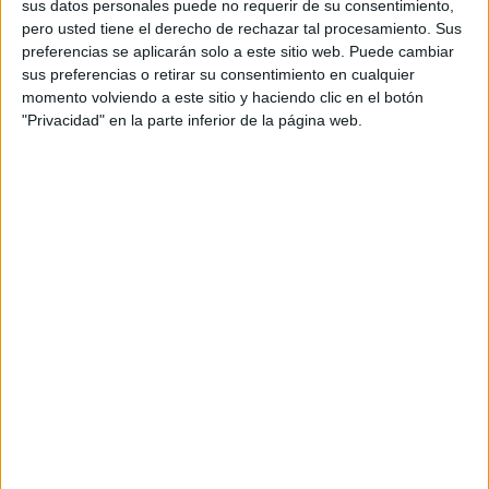
sus datos personales puede no requerir de su consentimiento,
este propósito de
juntar todo en una guía completa
pero usted tiene el derecho de rechazar tal procesamiento. Sus
especialmente para el verano, que es la época donde más
preferencias se aplicarán solo a este sitio web. Puede cambiar
actividades se pueden hacer”, detalla.
sus preferencias o retirar su consentimiento en cualquier
momento volviendo a este sitio y haciendo clic en el botón
“No me paga Turismo”
"Privacidad" en la parte inferior de la página web.
El carácter que comparten sus grabaciones ha llevado a
algunas personas a pensar que eran fruto de algún
acuerdo pagado.
“Muchas se sorprenden cuando les
digo que no me pagan los de turismo”,
comenta entre
risas. Las reacciones desde que comenzó su andadura
han sido positivas
.
“Realmente nunca he esperado tanto apoyo. Lo hago
porque me gusta”, expresa. Inició este trayecto en el
mundo virtual de forma “un poco más seria” hace un año.
Sobre todo,
sube lo que produce a TikTok
, una
plataforma que cada vez gana más adeptos entre las