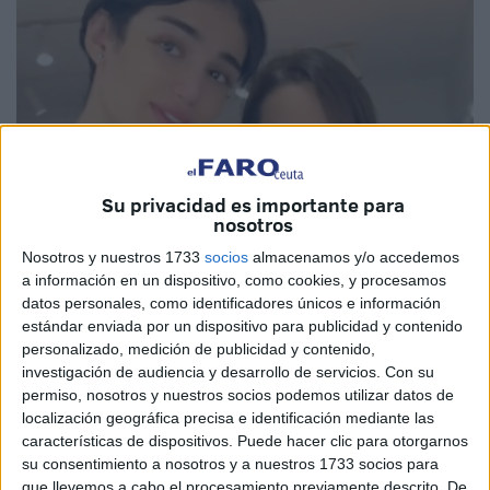
Su privacidad es importante para
nosotros
Nosotros y nuestros 1733
socios
almacenamos y/o accedemos
a información en un dispositivo, como cookies, y procesamos
Imagen cedida
datos personales, como identificadores únicos e información
estándar enviada por un dispositivo para publicidad y contenido
personalizado, medición de publicidad y contenido,
investigación de audiencia y desarrollo de servicios.
Con su
permiso, nosotros y nuestros socios podemos utilizar datos de
El
Tribunal de Apelación de Tánger
ha tomado una
localización geográfica precisa e identificación mediante las
decisión respecto al caso que involucra a la madre del
características de dispositivos. Puede hacer clic para otorgarnos
‘tiktoker’ Adam Benchakroun
. El pasado sábado 15 de
su consentimiento a nosotros y a nuestros 1733 socios para
noviembre, el juez de instrucción determinó
procesar a la
que llevemos a cabo el procesamiento previamente descrito. De