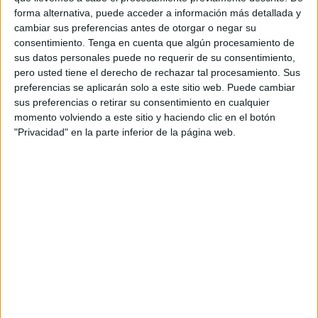
forma alternativa, puede acceder a información más detallada y
madre,
ordenando su inmediato ingreso en la
prisión
cambiar sus preferencias antes de otorgar o negar su
local de Asilah
.
consentimiento.
Tenga en cuenta que algún procesamiento de
sus datos personales puede no requerir de su consentimiento,
Esta medida se toma a raíz de la gravedad de las
pero usted tiene el derecho de rechazar tal procesamiento. Sus
imputaciones, cuya demostración podría acarrear una
preferencias se aplicarán solo a este sitio web. Puede cambiar
pena de hasta
30 años de prisión
.
sus preferencias o retirar su consentimiento en cualquier
momento volviendo a este sitio y haciendo clic en el botón
De acuerdo con lo publicado por el medio marroquí
"Privacidad" en la parte inferior de la página web.
akhbarona.com
, esta resolución se dictó tras una extensa
audiencia en la que estuvieron presentes tanto
Adam
Benchakroun
como su madre.
El juez optó por la
separación de ambos expedientes
judiciales.
El caso de la madre será remitido a la
Sala de lo Penal
para ser juzgada por
delitos de carácter grave
, mientras
que el expediente del hijo fue dirigido al
Tribunal de