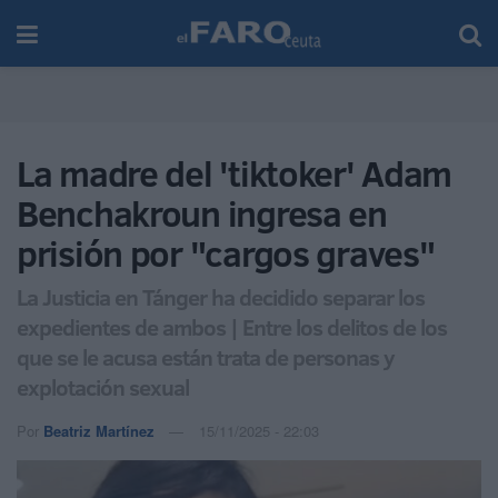
La madre del 'tiktoker' Adam
Benchakroun ingresa en
prisión por "cargos graves"
La Justicia en Tánger ha decidido separar los
expedientes de ambos | Entre los delitos de los
que se le acusa están trata de personas y
explotación sexual
Por
Beatriz Martínez
15/11/2025 - 22:03