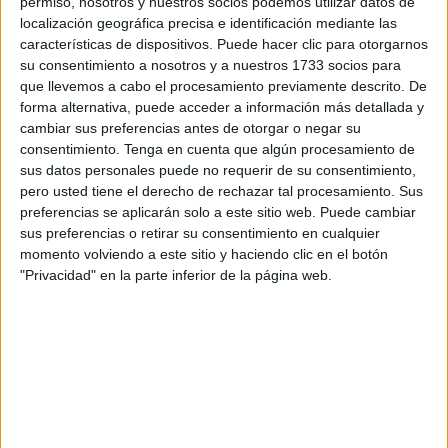
permiso, nosotros y nuestros socios podemos utilizar datos de
dicha reunión.
localización geográfica precisa e identificación mediante las
características de dispositivos. Puede hacer clic para otorgarnos
Ramírez ha informado de la aprobación de la convocatoria
su consentimiento a nosotros y a nuestros 1733 socios para
de concesión de subvenciones para la comunidad
que llevemos a cabo el procesamiento previamente descrito. De
islámica para 2025. Las bases reguladoras se publicaron
forma alternativa, puede acceder a información más detallada y
en un
BOCCE
extraordinario de 27 de diciembre de 2024
cambiar sus preferencias antes de otorgar o negar su
y el objeto de estas subvenciones es fomentar la
consentimiento.
Tenga en cuenta que algún procesamiento de
sus datos personales puede no requerir de su consentimiento,
participación de entidades y asociaciones públicas o
pero usted tiene el derecho de rechazar tal procesamiento. Sus
privadas en el desarrollo de proyectos socioculturales
preferencias se aplicarán solo a este sitio web. Puede cambiar
dirigidos a la comunidad.
sus preferencias o retirar su consentimiento en cualquier
momento volviendo a este sitio y haciendo clic en el botón
El importe recogido en esta convocatoria ha sido de
"Privacidad" en la parte inferior de la página web.
84.000 euros.
Gastos en Gobernación y servicios
en Sanidad
Por otro lado, Ramírez ha comunicado que se ha dado luz