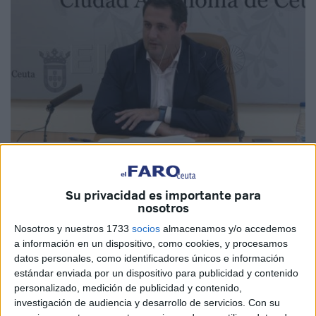
Imagen de archivo
Su privacidad es importante para
nosotros
El Consejo de Gobierno celebrado este martes en Ceuta
Nosotros y nuestros 1733
socios
almacenamos y/o accedemos
a información en un dispositivo, como cookies, y procesamos
ha dado luz verde a varias
subvenciones
y convenios con
datos personales, como identificadores únicos e información
entidades de la ciudad. Así lo ha dado a conocer el
estándar enviada por un dispositivo para publicidad y contenido
portavoz del Ejecutivo local, Alejandro Ramírez, en el
personalizado, medición de publicidad y contenido,
transcurso de la rueda de prensa ofrecida con posterior a
investigación de audiencia y desarrollo de servicios.
Con su