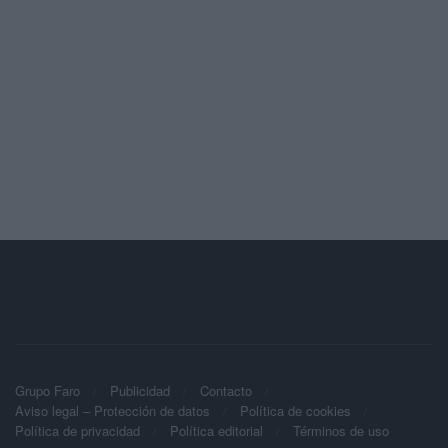
Grupo Faro
Publicidad
Contacto
Aviso legal – Protección de datos
Política de cookies
Política de privacidad
Política editorial
Términos de uso