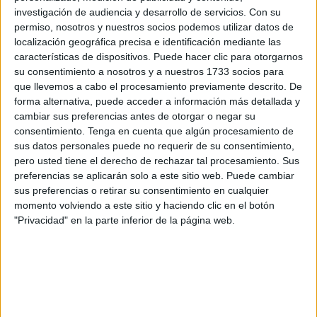
muebles
dependientes de la Ciudad, concretamente, para
investigación de audiencia y desarrollo de servicios.
Con su
“la elaboración de un protocolo de actuación”, de “obligado
permiso, nosotros y nuestros socios podemos utilizar datos de
localización geográfica precisa e identificación mediante las
cumplimiento de todos los departamentos, áreas, servicios
características de dispositivos. Puede hacer clic para otorgarnos
y secciones de la Ciudad” que ha contado con 15 votos a
su consentimiento a nosotros y a nuestros 1733 socios para
favor y solo 4 en contra.
que llevemos a cabo el procesamiento previamente descrito. De
forma alternativa, puede acceder a información más detallada y
Para los socialistas, este protocolo debería contener “entre
cambiar sus preferencias antes de otorgar o negar su
otras cuestiones, y como mínimo, la obligación de realizar
consentimiento.
Tenga en cuenta que algún procesamiento de
sus datos personales puede no requerir de su consentimiento,
un inventario detallado de los bienes muebles
pero usted tiene el derecho de rechazar tal procesamiento. Sus
susceptibles de ser enajenados, cedidos o destruidos en
preferencias se aplicarán solo a este sitio web. Puede cambiar
cada departamento”, y “debe estar actualizado y ser
sus preferencias o retirar su consentimiento en cualquier
accesible al resto de departamentos”.
momento volviendo a este sitio y haciendo clic en el botón
"Privacidad" en la parte inferior de la página web.
Del mismo modo se debería “especificar la persona
encargada en cada departamento de la observancia del
protocolo, concretando el responsable último de la toma de
decisiones relativas a la enajenación de los bienes y en
qué supuestos puede actuarse, debiendo observarse en