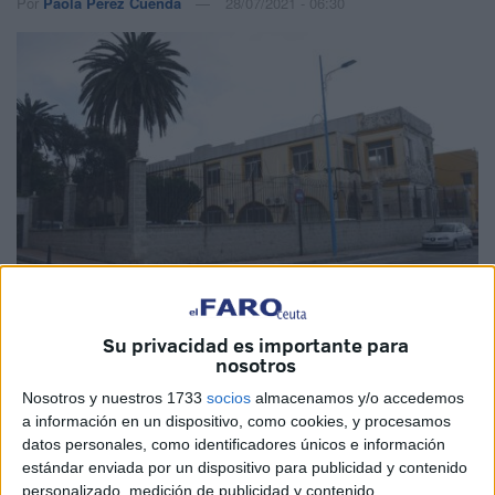
Por
Paola Pérez Cuenda
28/07/2021 - 06:30
Su privacidad es importante para
Reproducción
nosotros
Nosotros y nuestros 1733
socios
almacenamos y/o accedemos
a información en un dispositivo, como cookies, y procesamos
datos personales, como identificadores únicos e información
El
PSOE
de Ceuta ha elevado este miércoles al
Pleno de
estándar enviada por un dispositivo para publicidad y contenido
la Asamblea
una propuesta para enajenar
bienes
personalizado, medición de publicidad y contenido,