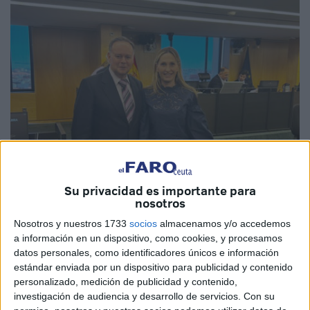
Su privacidad es importante para
nosotros
Imagen cedida
Nosotros y nuestros 1733
socios
almacenamos y/o accedemos
a información en un dispositivo, como cookies, y procesamos
datos personales, como identificadores únicos e información
estándar enviada por un dispositivo para publicidad y contenido
El PP, con el
parlamentario
de Ceuta Javier Celaya a la
personalizado, medición de publicidad y contenido,
cabeza, ha presentado este jueves una proposición no de
investigación de audiencia y desarrollo de servicios.
Con su
ley en el Congreso de los Diputados para abaratar el