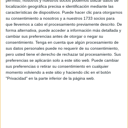
permiso, nosotros y nuestros socios podemos utilizar datos de
precio del billete de barco para
subvencionar la
localización geográfica precisa e identificación mediante las
características de dispositivos. Puede hacer clic para otorgarnos
conectividad con la Península
de cara a incentivar
su consentimiento a nosotros y a nuestros 1733 socios para
el
turismo.
que llevemos a cabo el procesamiento previamente descrito. De
forma alternativa, puede acceder a información más detallada y
Una iniciativa que el diputado ya registró a finales de mayo
cambiar sus preferencias antes de otorgar o negar su
en el Congreso de los Diputados y que este jueves se ha
consentimiento.
Tenga en cuenta que algún procesamiento de
debatido en la Comisión Mixta sobre Insularidad.
sus datos personales puede no requerir de su consentimiento,
pero usted tiene el derecho de rechazar tal procesamiento. Sus
Finalmente, tal y como ha informado el
Partido Popular
preferencias se aplicarán solo a este sitio web. Puede cambiar
en nota de prensa, la
proposición no de ley ha salido
sus preferencias o retirar su consentimiento en cualquier
adelante
a pesar de la abstención del Grupo
momento volviendo a este sitio y haciendo clic en el botón
Parlamentario Socialista.
"Privacidad" en la parte inferior de la página web.
Durante su exposición, Celaya ha pedido al Gobierno que
mejore la conectividad de Ceuta y reduzca los precios del
barco para los visitantes peninsulares.
El diputado del Grupo Parlamentario Popular por Ceuta,
Javier Celaya, ha exigido al Gobierno que se incremente