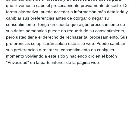
realizar una gestión.
que llevemos a cabo el procesamiento previamente descrito. De
forma alternativa, puede acceder a información más detallada y
La empresa que aportará ese trabajador será Atención 5
cambiar sus preferencias antes de otorgar o negar su
Servicios Globales
por un coste de 17.300 euros
. Esta
consentimiento.
Tenga en cuenta que algún procesamiento de
Consejería entiende necesario proceder a la contratación
sus datos personales puede no requerir de su consentimiento,
administrativa de un auxiliar de servicios e información
pero usted tiene el derecho de rechazar tal procesamiento. Sus
preferencias se aplicarán solo a este sitio web. Puede cambiar
para la realización de tareas de recepción, comprobación,
sus preferencias o retirar su consentimiento en cualquier
control y orientación de la ciudadanía que debe acudir al
momento volviendo a este sitio y haciendo clic en el botón
Negociado de Estadística de la Ciudad.
"Privacidad" en la parte inferior de la página web.
De esta forma, atendida la realidad diaria, se considera
imprescindible al objeto de atender e informar al público
que acude a la oficina de Estadística en los bajos del
Palacio de la Asamblea
, debido a la gran afluencia de
personas que diariamente acuden al citado servicio y que
requieren de un servicio de orientación y apoyo que
asegure la debida atención a la ciudadanía y garantice la
prestación del mejor servicio posible.