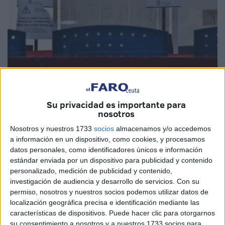
Imagen de archivo
Su privacidad es importante para
nosotros
Nosotros y nuestros 1733
socios
almacenamos y/o accedemos
La Consejería de Presidencia y Gobernación
, dirigida
a información en un dispositivo, como cookies, y procesamos
por Alberto Gaitán, ha dado luz verde a la contratación de
datos personales, como identificadores únicos e información
estándar enviada por un dispositivo para publicidad y contenido
una persona como auxiliar de servicios e información
personalizado, medición de publicidad y contenido,
para la Oficina del Negociado de Estadística en Ceuta.
investigación de audiencia y desarrollo de servicios.
Con su
Una demanda de la ciudadanía que se va hacer realidad
permiso, nosotros y nuestros socios podemos utilizar datos de
ya que se contará con una persona que asesorará para
localización geográfica precisa e identificación mediante las
llevar todos los documentos pertinentes a la hora de
características de dispositivos. Puede hacer clic para otorgarnos
su consentimiento a nosotros y a nuestros 1733 socios para