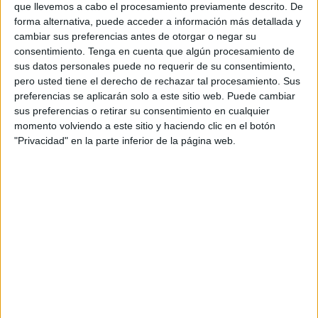
0.00 horas del miércoles 21, periodo en el que la bandera
que llevemos a cabo el procesamiento previamente descrito. De
de Ceuta ondeará a media asta en todos los edificios
forma alternativa, puede acceder a información más detallada y
cambiar sus preferencias antes de otorgar o negar su
institucionales.
consentimiento.
Tenga en cuenta que algún procesamiento de
sus datos personales puede no requerir de su consentimiento,
De igual modo, la Ciudad ha resuelto celebrar, mañana
pero usted tiene el derecho de rechazar tal procesamiento. Sus
martes a las 12.00 horas a las puertas del
Palacio de la
preferencias se aplicarán solo a este sitio web. Puede cambiar
Asamblea
, una concentración en la que se guardará un
sus preferencias o retirar su consentimiento en cualquier
minuto de silencio.
momento volviendo a este sitio y haciendo clic en el botón
"Privacidad" en la parte inferior de la página web.
La muerte del menor hallado este lunes en la barriada
de Loma Colmenar
ha consternado a toda la ciudad. Una
situación que ha dejado sin palabras a los ceutíes y por lo
que el Ejecutivo local ha decidido suspender todas las
actividades programadas para estar tarde con motivo de
las fiestas navideñas.
Es decir, desde el Área de Festejos han decidido
suspender la tradicional ‘Polvoroná’, que estaba previsto
que se celebrara en la Plaza Nelson Mandela a partir de