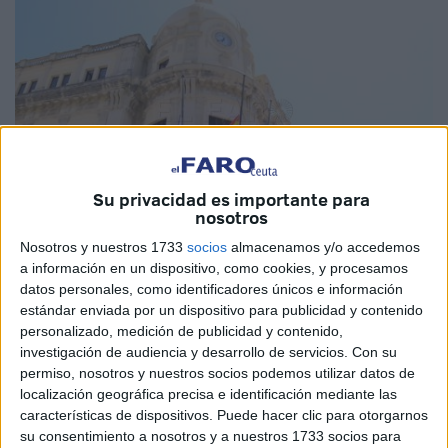
Su privacidad es importante para
nosotros
Nosotros y nuestros 1733
socios
almacenamos y/o accedemos
Imagen de archivo
a información en un dispositivo, como cookies, y procesamos
datos personales, como identificadores únicos e información
estándar enviada por un dispositivo para publicidad y contenido
personalizado, medición de publicidad y contenido,
Como muestra de profundo dolor y solidaridad con los
investigación de audiencia y desarrollo de servicios.
Con su
permiso, nosotros y nuestros socios podemos utilizar datos de
padres y el resto de familiares del pequeño Mohamed, la
localización geográfica precisa e identificación mediante las
Ciudad Autónoma de Ceuta ha declarado
luto oficial
características de dispositivos. Puede hacer clic para otorgarnos
desde las 0.00 horas de mañana martes, día 20, hasta las
su consentimiento a nosotros y a nuestros 1733 socios para