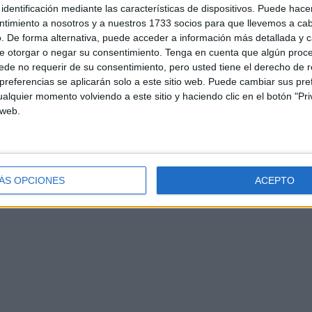
identificación mediante las características de dispositivos. Puede hacer
ntimiento a nosotros y a nuestros 1733 socios para que llevemos a ca
. De forma alternativa, puede acceder a información más detallada y 
e otorgar o negar su consentimiento.
Tenga en cuenta que algún proc
de no requerir de su consentimiento, pero usted tiene el derecho de r
referencias se aplicarán solo a este sitio web. Puede cambiar sus pref
d
Contacto
Aviso legal – Protección de datos
Política de cookies
P
alquier momento volviendo a este sitio y haciendo clic en el botón "Pri
 web.
ÁS OPCIONES
ACEPTO