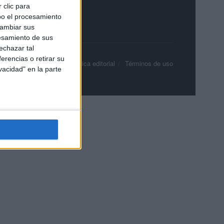
 clic para
bo el procesamiento
cambiar sus
esamiento de sus
echazar tal
erencias o retirar su
olítica de privacidad
Política editorial
Términos de uso
vacidad" en la parte