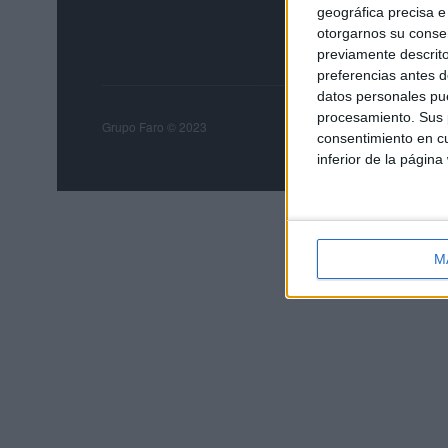
geográfica precisa e 
otorgarnos su conse
previamente descrito
preferencias antes d
datos personales pue
procesamiento. Sus p
Grupo Faro
Publicida
Grupo Faro © 2023
consentimiento en cu
inferior de la página
M