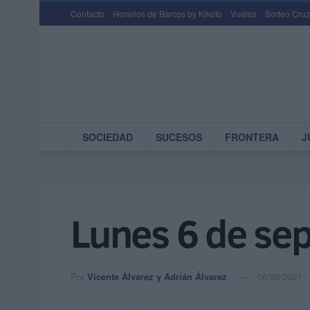
Contacto
Horarios de Barcos by Kikoto
Vuelos
Sorteo Cruz
SOCIEDAD
SUCESOS
FRONTERA
J
Lunes 6 de se
Por
Vicente Álvarez y Adrián Álvarez
06/09/2021 -