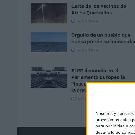
Carta de los vecinos de
Arcos Quebrados
HACE 5 HORAS
Orgullo de un pueblo que
nunca pierde su humanida
HACE 5 HORAS
El PP denuncia en el
Parlamento Europeo la
"inacción" de Sánchez ant
la crisis de Ceuta
HACE 6 HORAS
Nosotros y nuestro
procesamos datos per
para publicidad y co
desarrollo de servici