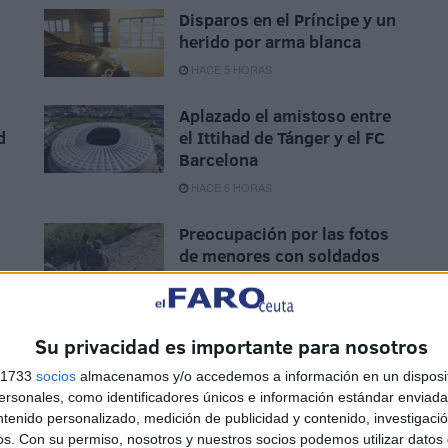
Disparos en el Príncipe y un
herido por arma blanca
HACE 5 HORAS
Aplazado el amistoso entre
d
el Ittihad de Tánger y el FC
Barcelona
HACE 6 HORAS
Preocupación por las fotos
de menores con soldados
e
trasladados a la frontera
HACE 6 HORAS
Su privacidad es importante para nosotros
s 1733
socios
almacenamos y/o accedemos a información en un disposit
sonales, como identificadores únicos e información estándar enviada 
ntenido personalizado, medición de publicidad y contenido, investigaci
os.
Con su permiso, nosotros y nuestros socios podemos utilizar datos 