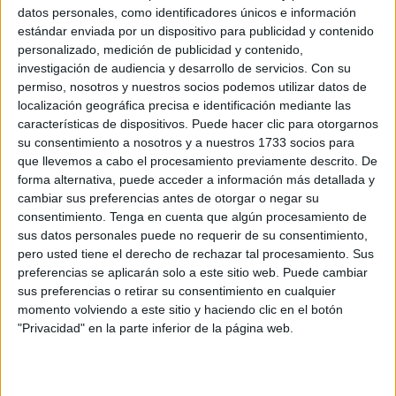
Related
Posts
datos personales, como identificadores únicos e información
estándar enviada por un dispositivo para publicidad y contenido
personalizado, medición de publicidad y contenido,
Cientos de menores que entraron en la
investigación de audiencia y desarrollo de servicios.
Con su
avalancha colapsan la comisaría de la
permiso, nosotros y nuestros socios podemos utilizar datos de
Policía
localización geográfica precisa e identificación mediante las
HACE 37 MINUTOS
características de dispositivos. Puede hacer clic para otorgarnos
su consentimiento a nosotros y a nuestros 1733 socios para
Dónde y cómo se podrá ver el eclipse en
que llevemos a cabo el procesamiento previamente descrito. De
Ceuta
forma alternativa, puede acceder a información más detallada y
HACE 1 HORA
cambiar sus preferencias antes de otorgar o negar su
consentimiento.
Tenga en cuenta que algún procesamiento de
La concentración de Ceuta, protagonista
sus datos personales puede no requerir de su consentimiento,
en los medios nacionales
pero usted tiene el derecho de rechazar tal procesamiento. Sus
preferencias se aplicarán solo a este sitio web. Puede cambiar
HACE 1 HORA
sus preferencias o retirar su consentimiento en cualquier
Italia y Dinamarca rechazan “la
momento volviendo a este sitio y haciendo clic en el botón
inmigración descontrolada” y reclaman
"Privacidad" en la parte inferior de la página web.
centros de repatriación fuera de Europa
HACE 2 HORAS