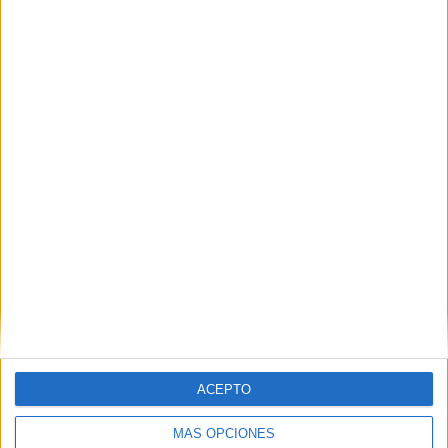
Defensa cancela todos los permisos de
los militares desplegados en Ceuta ante
el riesgo de un nuevo cruce masivo
HACE 3 HORAS
RESET: Spider-Man: Brand New Day
HACE 4 HORAS
ACEPTO
MÁS OPCIONES